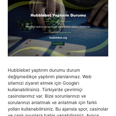
Hubblebet yaptırım durumu durum
değişmedikçe yaptırım planlanmaz. Web
sitemizi ziyaret etmek için Google’ı
kullanabilirsiniz. Türkiye’de çevrimiçi
casinolarımız var. Bize sorunlarınızı ve
sorularınızı anlatmak ve anlatmak için farklı
yolları kullanabilirsiniz. Bu ajansla spor, casinolar
ve canlı oyunlara bahis yapabilirsiniz. Ayrıca