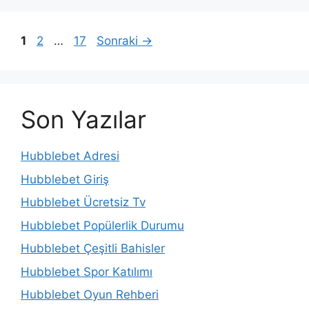
Yazı
Sayfa
Sayfa
Sayfa
1
2
…
17
Sonraki
→
dolaşımı
Son Yazılar
Hubblebet Adresi
Hubblebet Giriş
Hubblebet Ücretsiz Tv
Hubblebet Popülerlik Durumu
Hubblebet Çeşitli Bahisler
Hubblebet Spor Katılımı
Hubblebet Oyun Rehberi