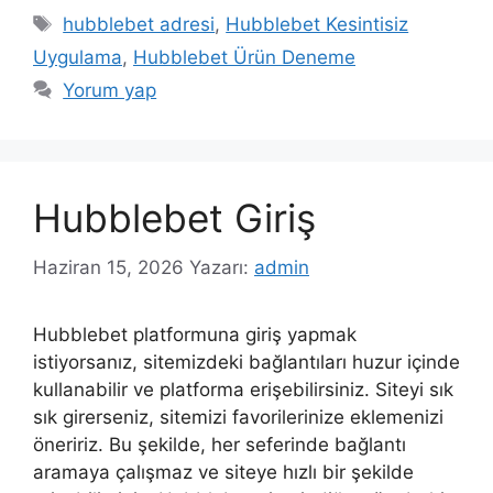
Etiketler
hubblebet adresi
,
Hubblebet Kesintisiz
Uygulama
,
Hubblebet Ürün Deneme
Yorum yap
Hubblebet Giriş
Haziran 15, 2026
Yazarı:
admin
Hubblebet platformuna giriş yapmak
istiyorsanız, sitemizdeki bağlantıları huzur içinde
kullanabilir ve platforma erişebilirsiniz. Siteyi sık
sık girerseniz, sitemizi favorilerinize eklemenizi
öneririz. Bu şekilde, her seferinde bağlantı
aramaya çalışmaz ve siteye hızlı bir şekilde