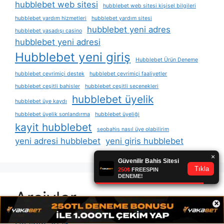
hubblebet web sitesi
hubblebet web sitesi kişisel bilgileri
hubblebet yardım hizmetleri
hubblebet yardım sitesi
hubblebet yeni adres
hubblebet yasadışı casino
hubblebet yeni adresi
Hubblebet yeni giriş
Hubblebet Ürün Deneme
hubblebet çevrimiçi destek
hubblebet çevrimiçi faaliyetler
hubblebet çeşitli bahisler
hubblebet çeşitli seçenekleri
hubblebet üyelik
hubblebet üye kaydı
hubblebet üyelik sonlandırma
hubblebet üyeliği
kayit hubblebet
seobahi̇s nasıl üye olabilirim
yeni adresi hubblebet
yeni giris hubblebet
Arşivler
×