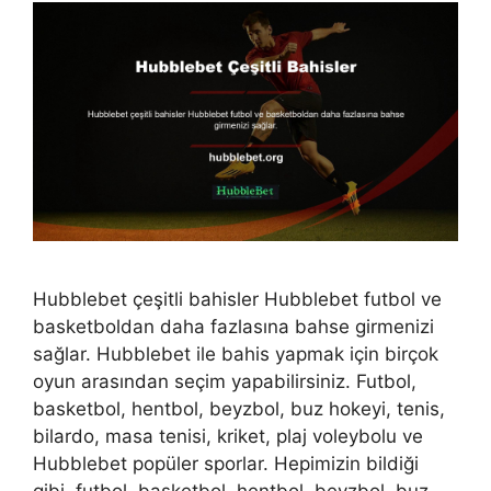
Hubblebet çeşitli bahisler Hubblebet futbol ve
basketboldan daha fazlasına bahse girmenizi
sağlar. Hubblebet ile bahis yapmak için birçok
oyun arasından seçim yapabilirsiniz. Futbol,
basketbol, hentbol, beyzbol, buz hokeyi, tenis,
bilardo, masa tenisi, kriket, plaj voleybolu ve
Hubblebet popüler sporlar. Hepimizin bildiği
gibi, futbol, basketbol, hentbol, beyzbol, buz