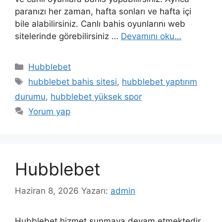
paranızı her zaman, hafta sonları ve hafta içi
bile alabilirsiniz. Canlı bahis oyunlarını web
sitelerinde görebilirsiniz …
Devamını oku…
Kategoriler
Hubblebet
Etiketler
hubblebet bahis sitesi
,
hubblebet yaptırım
durumu
,
hubblebet yüksek spor
Yorum yap
Hubblebet
Haziran 8, 2026
Yazarı:
admin
Hubblebet hizmet sunmaya devam etmektedir.