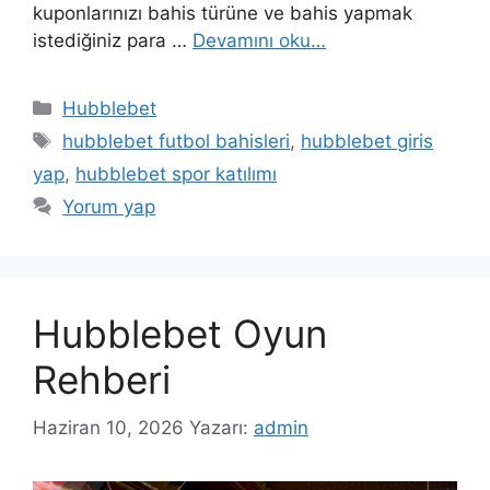
kuponlarınızı bahis türüne ve bahis yapmak
istediğiniz para …
Devamını oku…
Kategoriler
Hubblebet
Etiketler
hubblebet futbol bahisleri
,
hubblebet giris
yap
,
hubblebet spor katılımı
Yorum yap
Hubblebet Oyun
Rehberi
Haziran 10, 2026
Yazarı:
admin