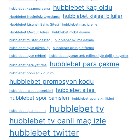
hubblebet kaç oldu
hubblebet kazanma şansı
hubblebet kişisel bilgiler
Hubblebet Kesintisiz Uygulama
Hubblebet Lisanslı Bahis Sitesi
hubblebet maç izleme
Hubblebet Mevcut Adres
hubblebet mobil duyuru
hubblebet müşteri desteği
hubblebet okuma devam
hubblebet oyun güvenliği
hubblebet oyun platformu
hubblebet oyun rehberi
hubblebet oyunun terk edilmesiyle i̇lgili şikayetler
hubblebet para çekme
hubblebet para yatırma
hubblebet popülerlik durumu
hubblebet promosyon kodu
hubblebet sitesi
hubblebet rulet seçenekleri
hubblebet spor bahisleri
hubblebet spor etkinlikleri
hubblebet tv
hubblebet spor katılımı
hubblebet tv canli maç izle
hubblebet twitter