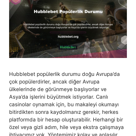
Hubblebet popülerlik durumu doğu Avrupa’da
çok popülerdirler, ancak diğer Avrupa
ülkelerinde de görünmeye başlıyorlar ve
Asya’da işlerini büyütmek istiyorlar. Canlı
casinolar oynamak için, bu makaleyi okumayı
bitirdikten sonra kaydolmanız gerekir, herkes
platformda bir hesap oluşturabilir. Herhangi bir
özel veya gizli adım, hile veya ekstra çalışmaya
ihtiyacımız yok. Yöntemimiz kolay ve anlaşılır.