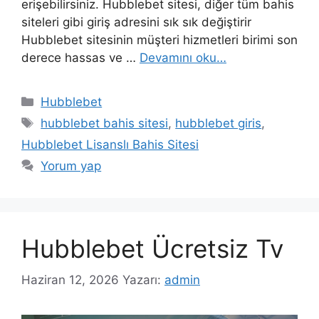
erişebilirsiniz. Hubblebet sitesi, diğer tüm bahis
siteleri gibi giriş adresini sık sık değiştirir
Hubblebet sitesinin müşteri hizmetleri birimi son
derece hassas ve …
Devamını oku…
Kategoriler
Hubblebet
Etiketler
hubblebet bahis sitesi
,
hubblebet giris
,
Hubblebet Lisanslı Bahis Sitesi
Yorum yap
Hubblebet Ücretsiz Tv
Haziran 12, 2026
Yazarı:
admin