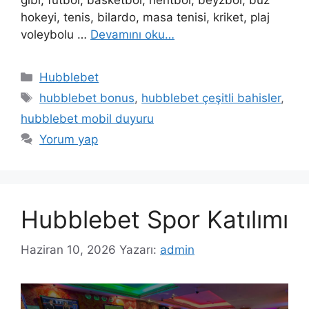
hokeyi, tenis, bilardo, masa tenisi, kriket, plaj
voleybolu …
Devamını oku…
Kategoriler
Hubblebet
Etiketler
hubblebet bonus
,
hubblebet çeşitli bahisler
,
hubblebet mobil duyuru
Yorum yap
Hubblebet Spor Katılımı
Haziran 10, 2026
Yazarı:
admin