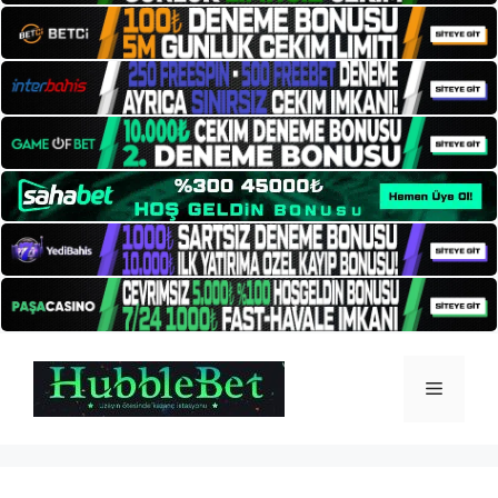
İçeriğe
atla
Menü