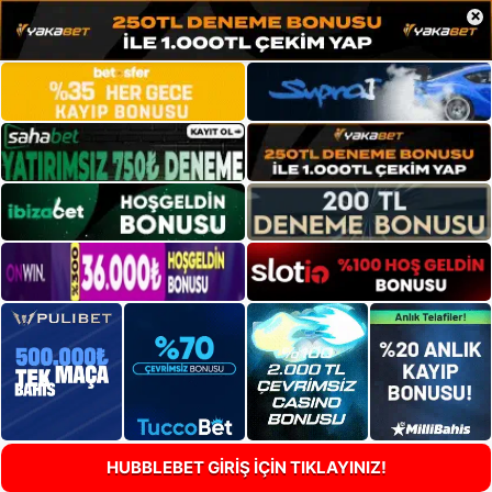
×
HUBBLEBET GİRİŞ İÇİN TIKLAYINIZ!