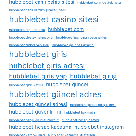
hubblebet canlı bahis sitesi
hubblebet canlı destek hattı
hubblebet canlı yardım şikayeti nedir
hubblebet casino sitesi
hubblebet com
hubblebet cep telefonu
hubblebet destek teknolojisi
hubblebet finansman seçenekleri
hubblebet futbol bahisleri
hubblebet gelir hesaplayıcı
hubblebet giris
hubblebet giris adresi
hubblebet giris yap
hubblebet girişi
hubblebet güncel
hubblebet giriş katılın
hubblebet güncel adres
hubblebet güncel adresi
hubblebet güncel giriş adresi
hubblebet güvenlir mi
hubblebet hakkında
hubblebet hangi oyunlar mevcut
hubblebet hesap defteri
hubblebet hesap kapatma
hubblebet instagram
hubblebet kart oyunları
hubblebet kazanma stratejileri