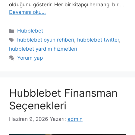
olduğunu gösterir. Her bir kitapçı herhangi bir …
Devamını oku…
Kategoriler
Hubblebet
Etiketler
hubblebet oyun rehberi
,
hubblebet twitter
,
hubblebet yardım hizmetleri
Yorum yap
Hubblebet Finansman
Seçenekleri
Haziran 9, 2026
Yazarı:
admin