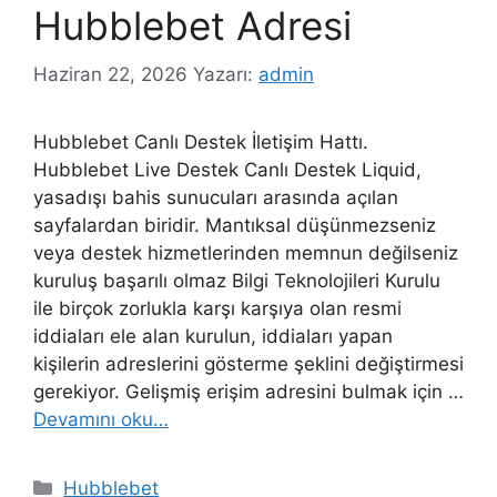
Hubblebet Adresi
Haziran 22, 2026
Yazarı:
admin
Hubblebet Canlı Destek İletişim Hattı.
Hubblebet Live Destek Canlı Destek Liquid,
yasadışı bahis sunucuları arasında açılan
sayfalardan biridir. Mantıksal düşünmezseniz
veya destek hizmetlerinden memnun değilseniz
kuruluş başarılı olmaz Bilgi Teknolojileri Kurulu
ile birçok zorlukla karşı karşıya olan resmi
iddiaları ele alan kurulun, iddiaları yapan
kişilerin adreslerini gösterme şeklini değiştirmesi
gerekiyor. Gelişmiş erişim adresini bulmak için …
Devamını oku…
Kategoriler
Hubblebet