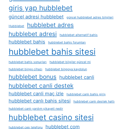
giris yap hubblebet
güncel adresi hubblebet
güncel hubblebet adres bilgileri
hubblebet adres
Hubblebet
hubblebet adresi
hubblebet alternatif bahis
hubblebet bahis
hubblebet bahis forumları
hubblebet bahis sitesi
hubblebet bahis sonuçları
hubblebet bilgiler güncel mi
hubblebet bingo cihazı
hubblebet bingoya kaydolun
hubblebet bonus
hubblebet canli
hubblebet canli destek
hubblebet canli maç izle
hubblebet canlı bahis giriş
hubblebet canlı bahis sitesi
hubblebet canlı destek hattı
hubblebet canlı yardım şikayeti nedir
hubblebet casino sitesi
hubblebet com
hubblebet cep telefonu