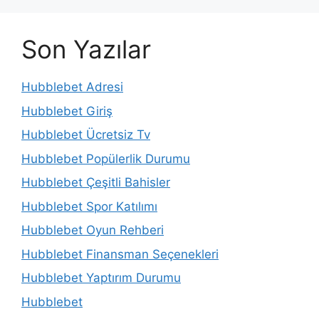
Son Yazılar
Hubblebet Adresi
Hubblebet Giriş
Hubblebet Ücretsiz Tv
Hubblebet Popülerlik Durumu
Hubblebet Çeşitli Bahisler
Hubblebet Spor Katılımı
Hubblebet Oyun Rehberi
Hubblebet Finansman Seçenekleri
Hubblebet Yaptırım Durumu
Hubblebet