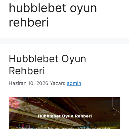
hubblebet oyun
rehberi
Hubblebet Oyun
Rehberi
Haziran 10, 2026
Yazarı:
admin