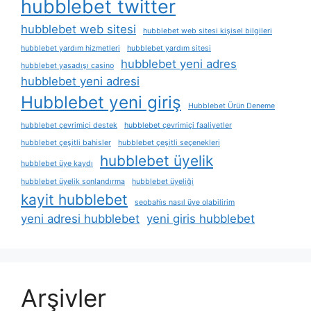
hubblebet twitter
hubblebet web sitesi
hubblebet web sitesi kişisel bilgileri
hubblebet yardım hizmetleri
hubblebet yardım sitesi
hubblebet yeni adres
hubblebet yasadışı casino
hubblebet yeni adresi
Hubblebet yeni giriş
Hubblebet Ürün Deneme
hubblebet çevrimiçi destek
hubblebet çevrimiçi faaliyetler
hubblebet çeşitli bahisler
hubblebet çeşitli seçenekleri
hubblebet üyelik
hubblebet üye kaydı
hubblebet üyelik sonlandırma
hubblebet üyeliği
kayit hubblebet
seobahi̇s nasıl üye olabilirim
yeni adresi hubblebet
yeni giris hubblebet
Arşivler