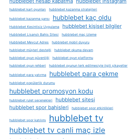
hubblebet hesap kapatma
hubblebet instagram
hubblebet kart oyunları
hubblebet kazanma stratejileri
hubblebet kaç oldu
hubblebet kazanma şansı
hubblebet kişisel bilgiler
Hubblebet Kesintisiz Uygulama
Hubblebet Lisanslı Bahis Sitesi
hubblebet maç izleme
Hubblebet Mevcut Adres
hubblebet mobil duyuru
hubblebet müşteri desteği
hubblebet okuma devam
hubblebet oyun güvenliği
hubblebet oyun platformu
hubblebet oyun rehberi
hubblebet oyunun terk edilmesiyle i̇lgili şikayetler
hubblebet para çekme
hubblebet para yatırma
hubblebet popülerlik durumu
hubblebet promosyon kodu
hubblebet sitesi
hubblebet rulet seçenekleri
hubblebet spor bahisleri
hubblebet spor etkinlikleri
hubblebet tv
hubblebet spor katılımı
hubblebet tv canli maç izle