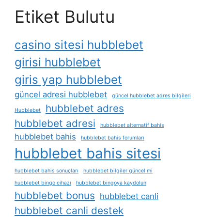
Etiket Bulutu
casino sitesi hubblebet
girisi hubblebet
giris yap hubblebet
güncel adresi hubblebet
güncel hubblebet adres bilgileri
hubblebet adres
Hubblebet
hubblebet adresi
hubblebet alternatif bahis
hubblebet bahis
hubblebet bahis forumları
hubblebet bahis sitesi
hubblebet bahis sonuçları
hubblebet bilgiler güncel mi
hubblebet bingo cihazı
hubblebet bingoya kaydolun
hubblebet bonus
hubblebet canli
hubblebet canli destek