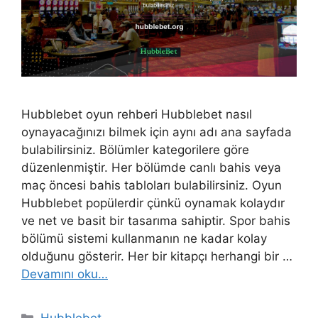
Hubblebet oyun rehberi Hubblebet nasıl
oynayacağınızı bilmek için aynı adı ana sayfada
bulabilirsiniz. Bölümler kategorilere göre
düzenlenmiştir. Her bölümde canlı bahis veya
maç öncesi bahis tabloları bulabilirsiniz. Oyun
Hubblebet popülerdir çünkü oynamak kolaydır
ve net ve basit bir tasarıma sahiptir. Spor bahis
bölümü sistemi kullanmanın ne kadar kolay
olduğunu gösterir. Her bir kitapçı herhangi bir …
Devamını oku…
Kategoriler