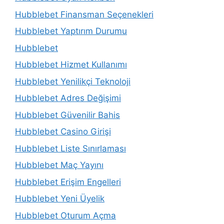
Hubblebet Finansman Seçenekleri
Hubblebet Yaptırım Durumu
Hubblebet
Hubblebet Hizmet Kullanımı
Hubblebet Yenilikçi Teknoloji
Hubblebet Adres Değişimi
Hubblebet Güvenilir Bahis
Hubblebet Casino Girişi
Hubblebet Liste Sınırlaması
Hubblebet Maç Yayını
Hubblebet Erişim Engelleri
Hubblebet Yeni Üyelik
Hubblebet Oturum Açma