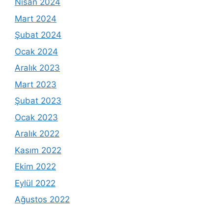
Nisan 2024
Mart 2024
Şubat 2024
Ocak 2024
Aralık 2023
Mart 2023
Şubat 2023
Ocak 2023
Aralık 2022
Kasım 2022
Ekim 2022
Eylül 2022
Ağustos 2022