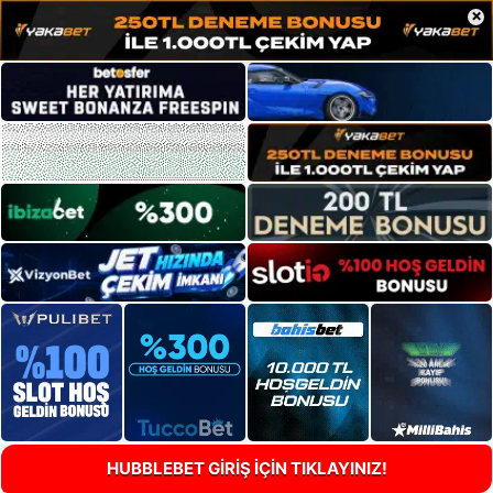
×
HUBBLEBET GİRİŞ İÇİN TIKLAYINIZ!