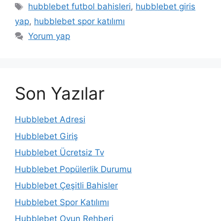
Etiketler
hubblebet futbol bahisleri
,
hubblebet giris
yap
,
hubblebet spor katılımı
Yorum yap
Son Yazılar
Hubblebet Adresi
Hubblebet Giriş
Hubblebet Ücretsiz Tv
Hubblebet Popülerlik Durumu
Hubblebet Çeşitli Bahisler
Hubblebet Spor Katılımı
Hubblebet Oyun Rehberi