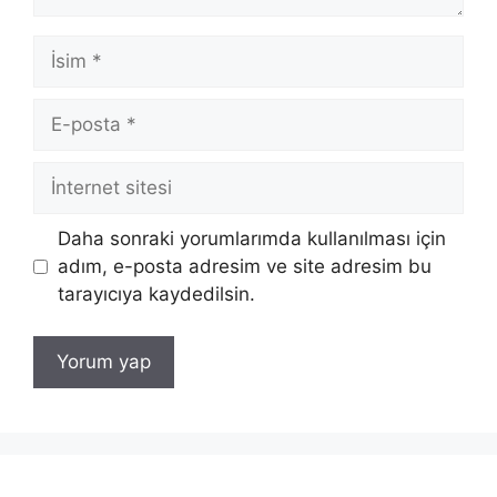
İsim
E-
posta
İnternet
sitesi
Daha sonraki yorumlarımda kullanılması için
adım, e-posta adresim ve site adresim bu
tarayıcıya kaydedilsin.