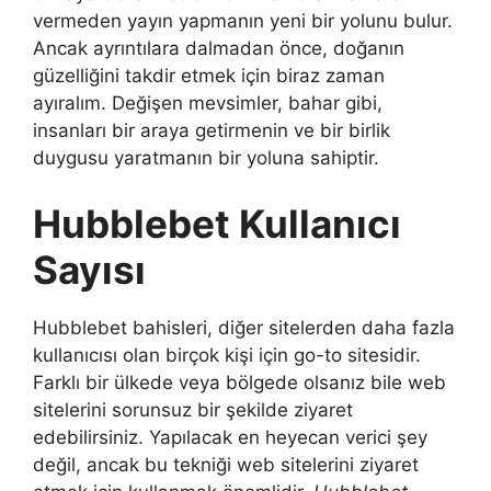
vermeden yayın yapmanın yeni bir yolunu bulur.
Ancak ayrıntılara dalmadan önce, doğanın
güzelliğini takdir etmek için biraz zaman
ayıralım. Değişen mevsimler, bahar gibi,
insanları bir araya getirmenin ve bir birlik
duygusu yaratmanın bir yoluna sahiptir.
Hubblebet Kullanıcı
Sayısı
Hubblebet bahisleri, diğer sitelerden daha fazla
kullanıcısı olan birçok kişi için go-to sitesidir.
Farklı bir ülkede veya bölgede olsanız bile web
sitelerini sorunsuz bir şekilde ziyaret
edebilirsiniz. Yapılacak en heyecan verici şey
değil, ancak bu tekniği web sitelerini ziyaret