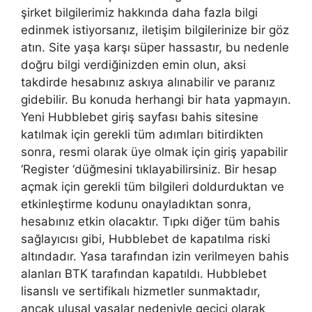
şirket bilgilerimiz hakkında daha fazla bilgi
edinmek istiyorsanız, iletişim bilgilerinize bir göz
atın. Site yaşa karşı süper hassastır, bu nedenle
doğru bilgi verdiğinizden emin olun, aksi
takdirde hesabınız askıya alınabilir ve paranız
gidebilir. Bu konuda herhangi bir hata yapmayın.
Yeni Hubblebet giriş sayfası bahis sitesine
katılmak için gerekli tüm adımları bitirdikten
sonra, resmi olarak üye olmak için giriş yapabilir
‘Register ‘düğmesini tıklayabilirsiniz. Bir hesap
açmak için gerekli tüm bilgileri doldurduktan ve
etkinleştirme kodunu onayladıktan sonra,
hesabınız etkin olacaktır. Tıpkı diğer tüm bahis
sağlayıcısı gibi, Hubblebet de kapatılma riski
altındadır. Yasa tarafından izin verilmeyen bahis
alanları BTK tarafından kapatıldı. Hubblebet
lisanslı ve sertifikalı hizmetler sunmaktadır,
ancak ulusal yasalar nedeniyle geçici olarak