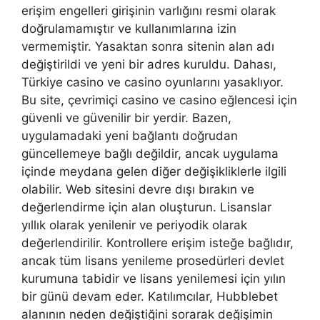
erişim engelleri girişinin varlığını resmi olarak
doğrulamamıştır ve kullanımlarına izin
vermemiştir. Yasaktan sonra sitenin alan adı
değiştirildi ve yeni bir adres kuruldu. Dahası,
Türkiye casino ve casino oyunlarını yasaklıyor.
Bu site, çevrimiçi casino ve casino eğlencesi için
güvenli ve güvenilir bir yerdir. Bazen,
uygulamadaki yeni bağlantı doğrudan
güncellemeye bağlı değildir, ancak uygulama
içinde meydana gelen diğer değişikliklerle ilgili
olabilir. Web sitesini devre dışı bırakın ve
değerlendirme için alan oluşturun. Lisanslar
yıllık olarak yenilenir ve periyodik olarak
değerlendirilir. Kontrollere erişim isteğe bağlıdır,
ancak tüm lisans yenileme prosedürleri devlet
kurumuna tabidir ve lisans yenilemesi için yılın
bir günü devam eder. Katılımcılar, Hubblebet
alanının neden değiştiğini sorarak değişimin