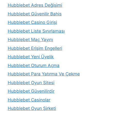
Hubblebet Adres Değişimi
Hubblebet Güvenilir Bahis
Hubblebet Casino Girişi
Hubblebet Liste Sınırlaması
Hubblebet Maç Yayını
Hubblebet Erişim Engelleri
Hubblebet Yeni Üyelik
Hubblebet Oturum Açma
Hubblebet Para Yatırma Ve Çekme
Hubblebet Oyun Sitesi
Hubblebet Güvenilirdir
Hubblebet Casinolar
Hubblebet Oyun Şirketi