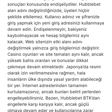
sonuçları konusunda endişeliydiler. Hubblebet
alan adını değiştirdiğinizde, üyeleri hiçbir
şekilde etkilemez. Kullanıcı adınız ve şifrenizle
giriş yapmak için yeni giriş adresinizi kullanmaya
devam edin. Endişelenmeyin, bakiyeniz
kaybolmayacak ve hesap bilgileriniz aynı
kalacak. Web sitenizin etki alanı adını
değiştirmek yalnızca giriş bilgilerinizi değiştirir.
Casino oyunları ve site temaları aynı kalır, ancak
yüksek bahis oranları ve bonuslar dikkat
çekmeye devam etmektedir. Japonya’da resmi
olarak izin verilmemesine rağmen, hala
insanların ülke dışında yasal yardım alabileceği
bir yer. İnternet adreslerinden tamamen
kurtulamazsınız, ancak bunları belirli yerlerden
engelleyebilirsiniz. Bazen, Hubblebet BTK’dan
engellerle karşı karşıya kalır, ancak güçlü
olmaya devam eder ve kullanıcılarına zarar