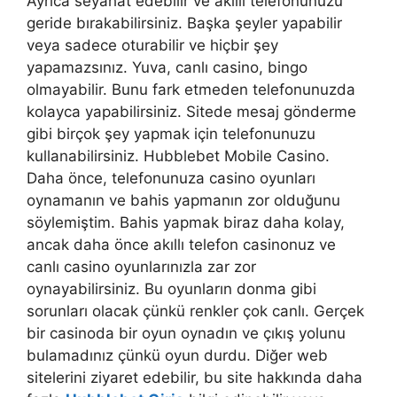
Ayrıca seyahat edebilir ve akıllı telefonunuzu
geride bırakabilirsiniz. Başka şeyler yapabilir
veya sadece oturabilir ve hiçbir şey
yapamazsınız. Yuva, canlı casino, bingo
olmayabilir. Bunu fark etmeden telefonunuzda
kolayca yapabilirsiniz. Sitede mesaj gönderme
gibi birçok şey yapmak için telefonunuzu
kullanabilirsiniz. Hubblebet Mobile Casino.
Daha önce, telefonunuza casino oyunları
oynamanın ve bahis yapmanın zor olduğunu
söylemiştim. Bahis yapmak biraz daha kolay,
ancak daha önce akıllı telefon casinonuz ve
canlı casino oyunlarınızla zar zor
oynayabilirsiniz. Bu oyunların donma gibi
sorunları olacak çünkü renkler çok canlı. Gerçek
bir casinoda bir oyun oynadın ve çıkış yolunu
bulamadınız çünkü oyun durdu. Diğer web
sitelerini ziyaret edebilir, bu site hakkında daha