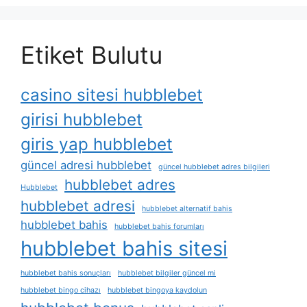
Etiket Bulutu
casino sitesi hubblebet
girisi hubblebet
giris yap hubblebet
güncel adresi hubblebet
güncel hubblebet adres bilgileri
hubblebet adres
Hubblebet
hubblebet adresi
hubblebet alternatif bahis
hubblebet bahis
hubblebet bahis forumları
hubblebet bahis sitesi
hubblebet bahis sonuçları
hubblebet bilgiler güncel mi
hubblebet bingo cihazı
hubblebet bingoya kaydolun