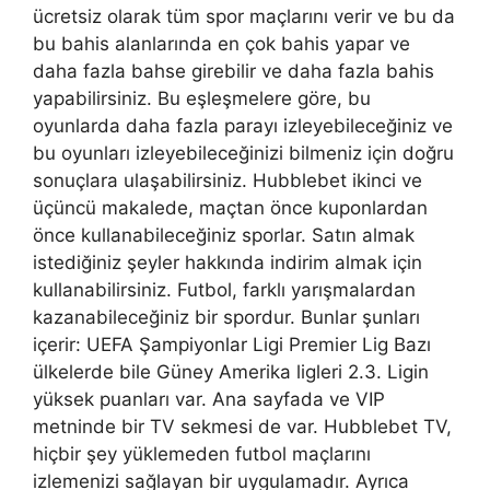
ücretsiz olarak tüm spor maçlarını verir ve bu da
bu bahis alanlarında en çok bahis yapar ve
daha fazla bahse girebilir ve daha fazla bahis
yapabilirsiniz. Bu eşleşmelere göre, bu
oyunlarda daha fazla parayı izleyebileceğiniz ve
bu oyunları izleyebileceğinizi bilmeniz için doğru
sonuçlara ulaşabilirsiniz. Hubblebet ikinci ve
üçüncü makalede, maçtan önce kuponlardan
önce kullanabileceğiniz sporlar. Satın almak
istediğiniz şeyler hakkında indirim almak için
kullanabilirsiniz. Futbol, farklı yarışmalardan
kazanabileceğiniz bir spordur. Bunlar şunları
içerir: UEFA Şampiyonlar Ligi Premier Lig Bazı
ülkelerde bile Güney Amerika ligleri 2.3. Ligin
yüksek puanları var. Ana sayfada ve VIP
metninde bir TV sekmesi de var. Hubblebet TV,
hiçbir şey yüklemeden futbol maçlarını
izlemenizi sağlayan bir uygulamadır. Ayrıca