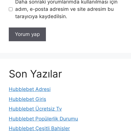
Daha sonraki yorumlarımda kullanılması için
adım, e-posta adresim ve site adresim bu
tarayıcıya kaydedilsin.
Son Yazılar
Hubblebet Adresi
Hubblebet Giriş
Hubblebet Ücretsiz Tv
Hubblebet Popülerlik Durumu
Hubblebet Çeşitli Bahisler