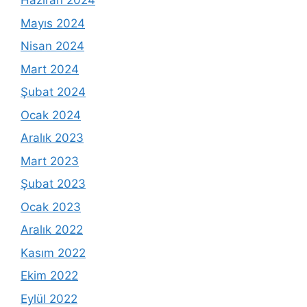
Haziran 2024
Mayıs 2024
Nisan 2024
Mart 2024
Şubat 2024
Ocak 2024
Aralık 2023
Mart 2023
Şubat 2023
Ocak 2023
Aralık 2022
Kasım 2022
Ekim 2022
Eylül 2022