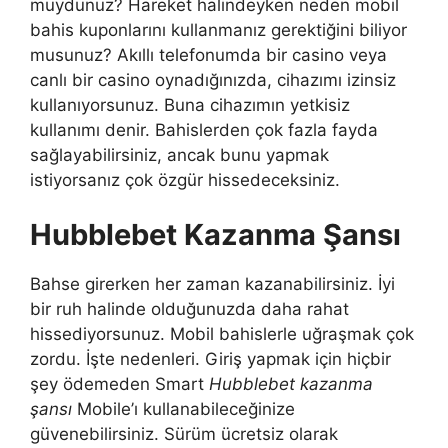
muydunuz? Hareket halindeyken neden mobil
bahis kuponlarını kullanmanız gerektiğini biliyor
musunuz? Akıllı telefonumda bir casino veya
canlı bir casino oynadığınızda, cihazımı izinsiz
kullanıyorsunuz. Buna cihazımın yetkisiz
kullanımı denir. Bahislerden çok fazla fayda
sağlayabilirsiniz, ancak bunu yapmak
istiyorsanız çok özgür hissedeceksiniz.
Hubblebet Kazanma Şansı
Bahse girerken her zaman kazanabilirsiniz. İyi
bir ruh halinde olduğunuzda daha rahat
hissediyorsunuz. Mobil bahislerle uğraşmak çok
zordu. İşte nedenleri. Giriş yapmak için hiçbir
şey ödemeden Smart
Hubblebet kazanma
şansı
Mobile’ı kullanabileceğinize
güvenebilirsiniz. Sürüm ücretsiz olarak