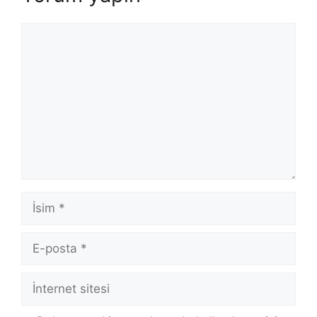
Yorum
İsim
E-
posta
İnternet
sitesi