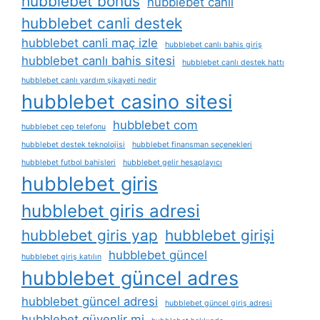
hubblebet bonus
hubblebet canli
hubblebet canli destek
hubblebet canli maç izle
hubblebet canlı bahis giriş
hubblebet canlı bahis sitesi
hubblebet canlı destek hattı
hubblebet canlı yardım şikayeti nedir
hubblebet casino sitesi
hubblebet com
hubblebet cep telefonu
hubblebet destek teknolojisi
hubblebet finansman seçenekleri
hubblebet futbol bahisleri
hubblebet gelir hesaplayıcı
hubblebet giris
hubblebet giris adresi
hubblebet giris yap
hubblebet girişi
hubblebet güncel
hubblebet giriş katılın
hubblebet güncel adres
hubblebet güncel adresi
hubblebet güncel giriş adresi
hubblebet güvenlir mi