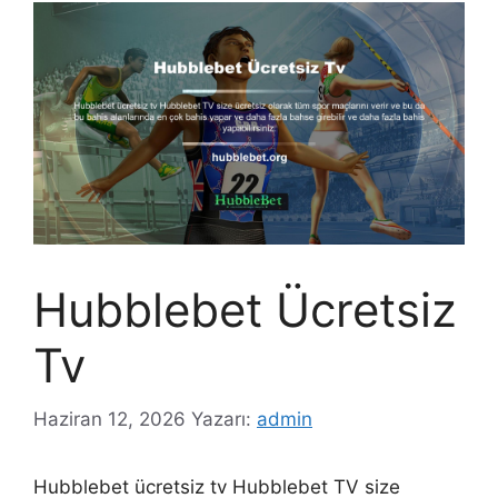
Hubblebet Ücretsiz
Tv
Haziran 12, 2026
Yazarı:
admin
Hubblebet ücretsiz tv Hubblebet TV size