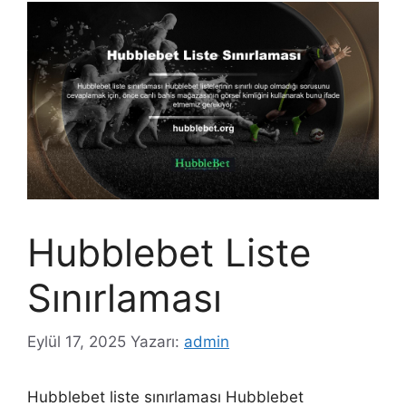
Hubblebet Liste
Sınırlaması
Eylül 17, 2025
Yazarı:
admin
Hubblebet liste sınırlaması Hubblebet