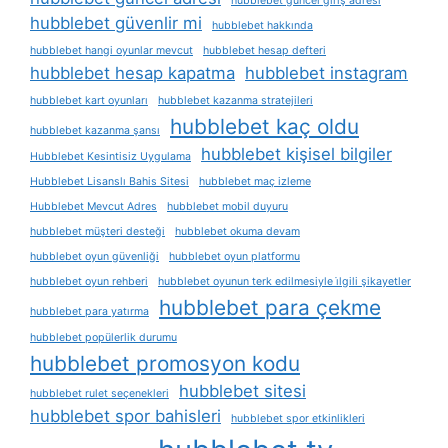
hubblebet güncel giriş adresi
hubblebet güvenlir mi
hubblebet hakkında
hubblebet hangi oyunlar mevcut
hubblebet hesap defteri
hubblebet hesap kapatma
hubblebet instagram
hubblebet kart oyunları
hubblebet kazanma stratejileri
hubblebet kaç oldu
hubblebet kazanma şansı
hubblebet kişisel bilgiler
Hubblebet Kesintisiz Uygulama
Hubblebet Lisanslı Bahis Sitesi
hubblebet maç izleme
Hubblebet Mevcut Adres
hubblebet mobil duyuru
hubblebet müşteri desteği
hubblebet okuma devam
hubblebet oyun güvenliği
hubblebet oyun platformu
hubblebet oyun rehberi
hubblebet oyunun terk edilmesiyle i̇lgili şikayetler
hubblebet para çekme
hubblebet para yatırma
hubblebet popülerlik durumu
hubblebet promosyon kodu
hubblebet sitesi
hubblebet rulet seçenekleri
hubblebet spor bahisleri
hubblebet spor etkinlikleri