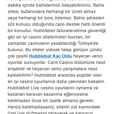
dakika içinde bahislerinizi ödeyebilirsiniz. Bahis
sitesi, kullanıcılara herhangi bir ücret almaz
veya herhangi bir borç ödemez. Bahis adresleri
söz konusu olduğunda canlı destek hattı önemli
bir konudur.
Hubblebet faturalandırma güvenliği
gibi en iyi casino sitelerinden bazıları, bir
zamanlar casinoların yasaklandığı Türkiye’de
bulunur. Bu siteler yüksek talep görüyor çünkü
çok çeşitli
Hubblebet Kaç Oldu
heyecan verici
oyunlar sunuyorlar. Canlı Casino bölümüne nasıl
erişebilir ve heyecan verici yarışmalara nasıl
katılabilirim? Hubblebet arasında popüler olan
en iyi casino oyunlarına daha yakından bakalım.
Hubblebet Live casino oyunlarını oynama ve
kazanan karavan kazanma eğlencesine
katılmadan önce bir üyelik almanız gerekir.
Henüz katılmadıysanız, sitenin üst kısmındaki
özel üye düğmesini tıklayarak ve şansınızı