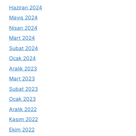
Haziran 2024
Mayıs 2024
Nisan 2024
Mart 2024
Şubat 2024
Ocak 2024
Aralık 2023
Mart 2023
Şubat 2023
Ocak 2023
Aralık 2022
Kasım 2022
Ekim 2022