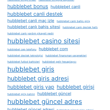
hubblebet bonus
hubblebet canli
hubblebet canli destek
hubblebet canli maç izle
hubblebet canlı bahis giriş
hubblebet canlı bahis sitesi
hubblebet canlı destek hattı
hubblebet canlı yardım şikayeti nedir
hubblebet casino sitesi
hubblebet com
hubblebet cep telefonu
hubblebet destek teknolojisi
hubblebet finansman seçenekleri
hubblebet futbol bahisleri
hubblebet gelir hesaplayıcı
hubblebet giris
hubblebet giris adresi
hubblebet giris yap
hubblebet girişi
hubblebet güncel
hubblebet giriş katılın
hubblebet güncel adres
hubblebet güncel adresi