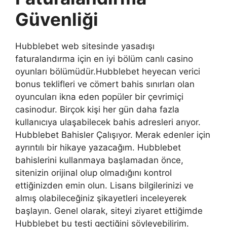
Güvenliği
Hubblebet web sitesinde yasadışı
faturalandırma için en iyi bölüm canlı casino
oyunları bölümüdür.Hubblebet heyecan verici
bonus teklifleri ve cömert bahis sınırları olan
oyuncuları ikna eden popüler bir çevrimiçi
casinodur. Birçok kişi her gün daha fazla
kullanıcıya ulaşabilecek bahis adresleri arıyor.
Hubblebet Bahisler Çalışıyor. Merak edenler için
ayrıntılı bir hikaye yazacağım. Hubblebet
bahislerini kullanmaya başlamadan önce,
sitenizin orijinal olup olmadığını kontrol
ettiğinizden emin olun. Lisans bilgilerinizi ve
almış olabileceğiniz şikayetleri inceleyerek
başlayın. Genel olarak, siteyi ziyaret ettiğimde
Hubblebet bu testi geçtiğini söyleyebilirim.