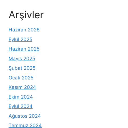
Arşivler
Haziran 2026
Eylül 2025
Haziran 2025
Mayıs 2025
Şubat 2025
Ocak 2025
Kasım 2024
Ekim 2024
Eylül 2024
Ağustos 2024
Temmuz 2024