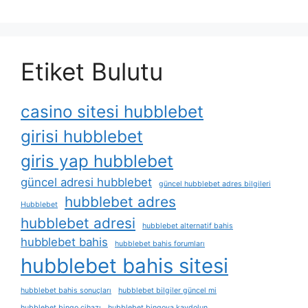
Etiket Bulutu
casino sitesi hubblebet
girisi hubblebet
giris yap hubblebet
güncel adresi hubblebet
güncel hubblebet adres bilgileri
hubblebet adres
Hubblebet
hubblebet adresi
hubblebet alternatif bahis
hubblebet bahis
hubblebet bahis forumları
hubblebet bahis sitesi
hubblebet bahis sonuçları
hubblebet bilgiler güncel mi
hubblebet bingo cihazı
hubblebet bingoya kaydolun