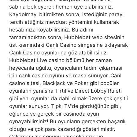
sabırla bekleyerek hemen üye olabilirsiniz.
Kaydolmayı bitirdikten sonra, istediğiniz parayı
tercih ettiğiniz mevduat yöntemini kullanarak
hesabınıza koyabilirsiniz. Bu adımı
tamamladıktan sonra, Hubblebet web sitesinin
üst kısmındaki Canlı Casino simgesine tıklayarak
Canlı Casino oyunlarına göz atabilirsiniz.
Hubblebet Live casino bölümü her zaman
heyecanla uğultu, oyuncuların tadını çıkarması
için canlı casino oyunu ve masa sunuyor. Canlı
casino sitesi, Blackjack ve Poker gibi popüler
oyunların yanı sıra Tırtıl ve Direct Lobby Ruleti
gibi yeni oyunlar da dahil olmak üzere çok çeşitli
oyunlar sunuyor. Tıpkı TV’de gördüğünüz gibi,
eğlence ve gerçek bir casinoda oyun
oynayabilirsiniz! Bu oyunların gerçekten başarılı
olduğu ve çok para kazandığı gösterilmiştir.
Çalışmamızın sonucu uzmanlığınıza ve