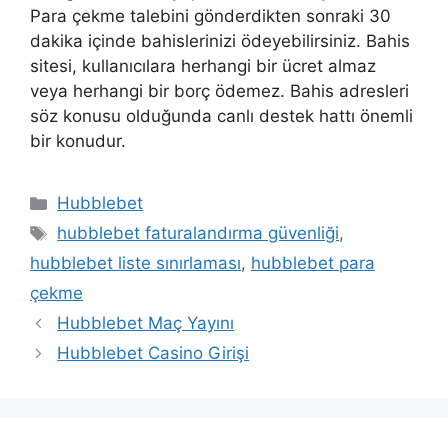
Para çekme talebini gönderdikten sonraki 30
dakika içinde bahislerinizi ödeyebilirsiniz. Bahis
sitesi, kullanıcılara herhangi bir ücret almaz
veya herhangi bir borç ödemez. Bahis adresleri
söz konusu olduğunda canlı destek hattı önemli
bir konudur.
Kategoriler
Hubblebet
Etiketler
hubblebet faturalandırma güvenliği
,
hubblebet liste sınırlaması
,
hubblebet para
çekme
Yazı
Hubblebet Maç Yayını
dolaşımı
Hubblebet Casino Girişi