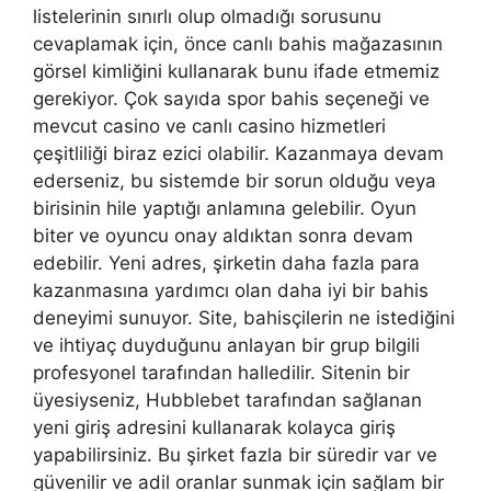
listelerinin sınırlı olup olmadığı sorusunu
cevaplamak için, önce canlı bahis mağazasının
görsel kimliğini kullanarak bunu ifade etmemiz
gerekiyor. Çok sayıda spor bahis seçeneği ve
mevcut casino ve canlı casino hizmetleri
çeşitliliği biraz ezici olabilir. Kazanmaya devam
ederseniz, bu sistemde bir sorun olduğu veya
birisinin hile yaptığı anlamına gelebilir. Oyun
biter ve oyuncu onay aldıktan sonra devam
edebilir. Yeni adres, şirketin daha fazla para
kazanmasına yardımcı olan daha iyi bir bahis
deneyimi sunuyor. Site, bahisçilerin ne istediğini
ve ihtiyaç duyduğunu anlayan bir grup bilgili
profesyonel tarafından halledilir. Sitenin bir
üyesiyseniz, Hubblebet tarafından sağlanan
yeni giriş adresini kullanarak kolayca giriş
yapabilirsiniz. Bu şirket fazla bir süredir var ve
güvenilir ve adil oranlar sunmak için sağlam bir