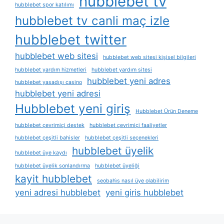
hubblebet tv
hubblebet spor katılımı
hubblebet tv canli maç izle
hubblebet twitter
hubblebet web sitesi
hubblebet web sitesi kişisel bilgileri
hubblebet yardım hizmetleri
hubblebet yardım sitesi
hubblebet yeni adres
hubblebet yasadışı casino
hubblebet yeni adresi
Hubblebet yeni giriş
Hubblebet Ürün Deneme
hubblebet çevrimiçi destek
hubblebet çevrimiçi faaliyetler
hubblebet çeşitli bahisler
hubblebet çeşitli seçenekleri
hubblebet üyelik
hubblebet üye kaydı
hubblebet üyelik sonlandırma
hubblebet üyeliği
kayit hubblebet
seobahi̇s nasıl üye olabilirim
yeni adresi hubblebet
yeni giris hubblebet