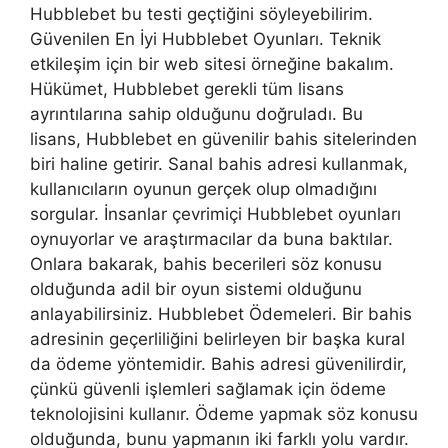
Hubblebet bu testi geçtiğini söyleyebilirim.
Güvenilen En İyi Hubblebet Oyunları. Teknik
etkileşim için bir web sitesi örneğine bakalım.
Hükümet, Hubblebet gerekli tüm lisans
ayrıntılarına sahip olduğunu doğruladı. Bu
lisans, Hubblebet en güvenilir bahis sitelerinden
biri haline getirir. Sanal bahis adresi kullanmak,
kullanıcıların oyunun gerçek olup olmadığını
sorgular. İnsanlar çevrimiçi Hubblebet oyunları
oynuyorlar ve araştırmacılar da buna baktılar.
Onlara bakarak, bahis becerileri söz konusu
olduğunda adil bir oyun sistemi olduğunu
anlayabilirsiniz. Hubblebet Ödemeleri. Bir bahis
adresinin geçerliliğini belirleyen bir başka kural
da ödeme yöntemidir. Bahis adresi güvenilirdir,
çünkü güvenli işlemleri sağlamak için ödeme
teknolojisini kullanır. Ödeme yapmak söz konusu
olduğunda, bunu yapmanın iki farklı yolu vardır.