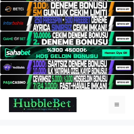
İçeriğe
atla
Menü