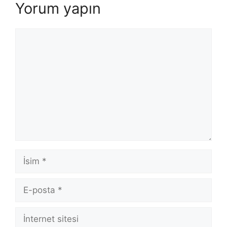
Yorum yapın
Yorum
İsim
E-
posta
İnternet
sitesi