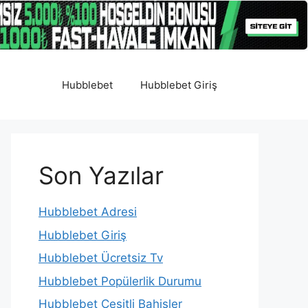
Hubblebet
Hubblebet Giriş
Son Yazılar
Hubblebet Adresi
Hubblebet Giriş
Hubblebet Ücretsiz Tv
Hubblebet Popülerlik Durumu
Hubblebet Çeşitli Bahisler