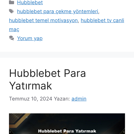
Kategoriler
Hubblebet
Etiketler
hubblebet para çekme yöntemleri
,
hubblebet temel motivasyon
,
hubblebet tv canli
maç
Yorum yap
Hubblebet Para
Yatırmak
Temmuz 10, 2024
Yazarı:
admin