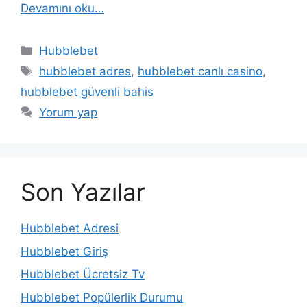
Devamını oku…
Kategoriler
Hubblebet
Etiketler
hubblebet adres
,
hubblebet canlı casino
,
hubblebet güvenli bahis
Yorum yap
Son Yazılar
Hubblebet Adresi
Hubblebet Giriş
Hubblebet Ücretsiz Tv
Hubblebet Popülerlik Durumu