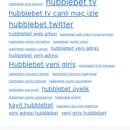
hubblebet tv
hubblebet spor katılımı
hubblebet tv canli maç izle
hubblebet twitter
hubblebet web sitesi
hubblebet web sitesi kişisel bilgileri
hubblebet yardım hizmetleri
hubblebet yardım sitesi
hubblebet yeni adres
hubblebet yasadışı casino
hubblebet yeni adresi
Hubblebet yeni giriş
Hubblebet Ürün Deneme
hubblebet çevrimiçi destek
hubblebet çevrimiçi faaliyetler
hubblebet çeşitli bahisler
hubblebet çeşitli seçenekleri
hubblebet üyelik
hubblebet üye kaydı
hubblebet üyelik sonlandırma
hubblebet üyeliği
kayit hubblebet
seobahi̇s nasıl üye olabilirim
yeni adresi hubblebet
yeni giris hubblebet