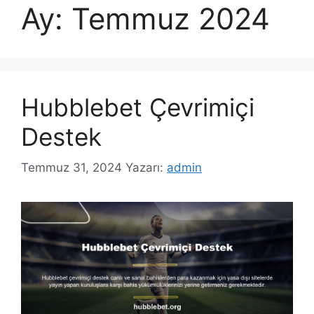
Ay:
Temmuz 2024
Hubblebet Çevrimiçi
Destek
Temmuz 31, 2024
Yazarı:
admin