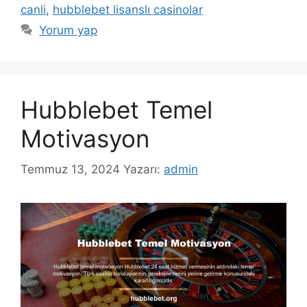
canli
,
hubblebet lisanslı casinolar
Yorum yap
Hubblebet Temel
Motivasyon
Temmuz 13, 2024
Yazarı:
admin