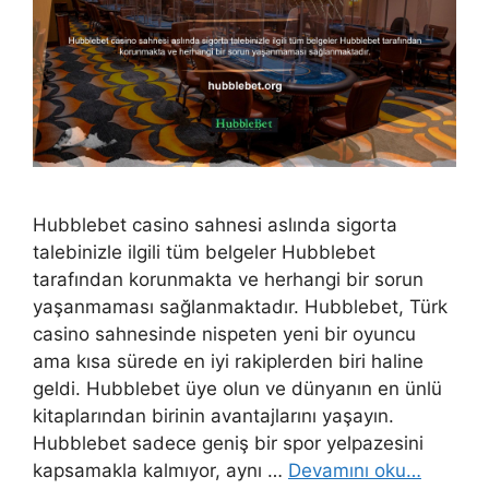
Hubblebet casino sahnesi aslında sigorta
talebinizle ilgili tüm belgeler Hubblebet
tarafından korunmakta ve herhangi bir sorun
yaşanmaması sağlanmaktadır. Hubblebet, Türk
casino sahnesinde nispeten yeni bir oyuncu
ama kısa sürede en iyi rakiplerden biri haline
geldi. Hubblebet üye olun ve dünyanın en ünlü
kitaplarından birinin avantajlarını yaşayın.
Hubblebet sadece geniş bir spor yelpazesini
kapsamakla kalmıyor, aynı …
Devamını oku…