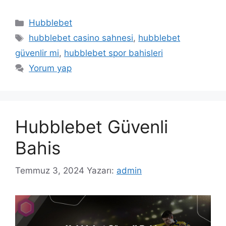
Kategoriler
Hubblebet
Etiketler
hubblebet casino sahnesi
,
hubblebet
güvenlir mi
,
hubblebet spor bahisleri
Yorum yap
Hubblebet Güvenli
Bahis
Temmuz 3, 2024
Yazarı:
admin