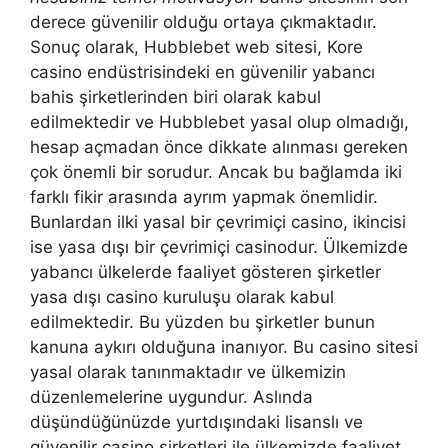
derece güvenilir olduğu ortaya çıkmaktadır.
Sonuç olarak, Hubblebet web sitesi, Kore
casino endüstrisindeki en güvenilir yabancı
bahis şirketlerinden biri olarak kabul
edilmektedir ve Hubblebet yasal olup olmadığı,
hesap açmadan önce dikkate alınması gereken
çok önemli bir sorudur. Ancak bu bağlamda iki
farklı fikir arasında ayrım yapmak önemlidir.
Bunlardan ilki yasal bir çevrimiçi casino, ikincisi
ise yasa dışı bir çevrimiçi casinodur. Ülkemizde
yabancı ülkelerde faaliyet gösteren şirketler
yasa dışı casino kuruluşu olarak kabul
edilmektedir. Bu yüzden bu şirketler bunun
kanuna aykırı olduğuna inanıyor. Bu casino sitesi
yasal olarak tanınmaktadır ve ülkemizin
düzenlemelerine uygundur. Aslında
düşündüğünüzde yurtdışındaki lisanslı ve
güvenilir casino şirketleri ile ülkemizde faaliyet