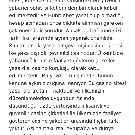
sitesi, Kore casino endüstrisindeki en güvenilir
yabancı bahis şirketlerinden biri olarak kabul
edilmektedir ve Hubblebet yasal olup olmadığı,
hesap açmadan önce dikkate alınması gereken
çok önemli bir sorudur. Ancak bu bağlamda iki
farklı fikir arasında ayrım yapmak önemlidir.
Bunlardan ilki yasal bir çevrimiçi casino, ikincisi
ise yasa dışı bir çevrimiçi casinodur. Ülkemizde
yabancı ülkelerde faaliyet gösteren şirketler
yasa dışı casino kuruluşu olarak kabul
edilmektedir. Bu yüzden bu şirketler bunun
kanuna aykırı olduğuna inanıyor. Bu casino sitesi
yasal olarak tanınmaktadır ve ülkemizin
düzenlemelerine uygundur. Aslında
düşündüğünüzde yurtdışındaki lisanslı ve
güvenilir casino şirketleri ile ülkemizde faaliyet
gösteren casino şirketleri arasında hiçbir fark
yoktur. Aslına bakılırsa, Avrupa’da ve dünya