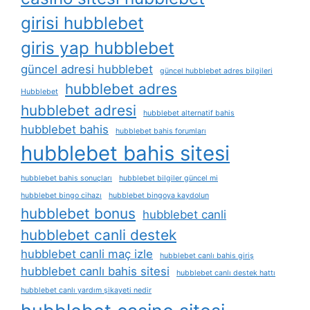
girisi hubblebet
giris yap hubblebet
güncel adresi hubblebet
güncel hubblebet adres bilgileri
hubblebet adres
Hubblebet
hubblebet adresi
hubblebet alternatif bahis
hubblebet bahis
hubblebet bahis forumları
hubblebet bahis sitesi
hubblebet bahis sonuçları
hubblebet bilgiler güncel mi
hubblebet bingo cihazı
hubblebet bingoya kaydolun
hubblebet bonus
hubblebet canli
hubblebet canli destek
hubblebet canli maç izle
hubblebet canlı bahis giriş
hubblebet canlı bahis sitesi
hubblebet canlı destek hattı
hubblebet canlı yardım şikayeti nedir