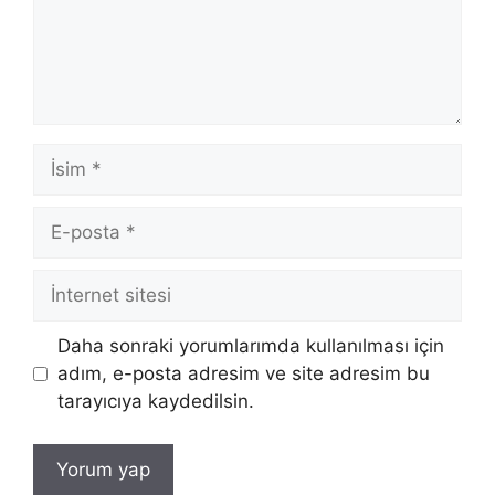
İsim
E-
posta
İnternet
sitesi
Daha sonraki yorumlarımda kullanılması için
adım, e-posta adresim ve site adresim bu
tarayıcıya kaydedilsin.