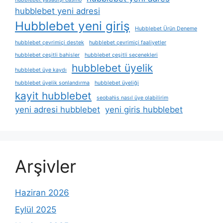
hubblebet yeni adresi
Hubblebet yeni giriş
Hubblebet Ürün Deneme
hubblebet çevrimiçi destek
hubblebet çevrimiçi faaliyetler
hubblebet çeşitli bahisler
hubblebet çeşitli seçenekleri
hubblebet üyelik
hubblebet üye kaydı
hubblebet üyelik sonlandırma
hubblebet üyeliği
kayit hubblebet
seobahi̇s nasıl üye olabilirim
yeni adresi hubblebet
yeni giris hubblebet
Arşivler
Haziran 2026
Eylül 2025