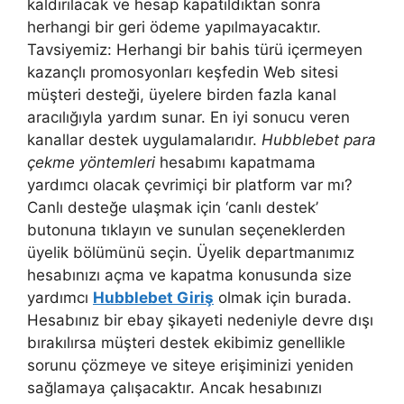
kaldırılacak ve hesap kapatıldıktan sonra
herhangi bir geri ödeme yapılmayacaktır.
Tavsiyemiz: Herhangi bir bahis türü içermeyen
kazançlı promosyonları keşfedin Web sitesi
müşteri desteği, üyelere birden fazla kanal
aracılığıyla yardım sunar. En iyi sonucu veren
kanallar destek uygulamalarıdır.
Hubblebet para
çekme yöntemleri
hesabımı kapatmama
yardımcı olacak çevrimiçi bir platform var mı?
Canlı desteğe ulaşmak için ‘canlı destek’
butonuna tıklayın ve sunulan seçeneklerden
üyelik bölümünü seçin. Üyelik departmanımız
hesabınızı açma ve kapatma konusunda size
yardımcı
Hubblebet Giriş
olmak için burada.
Hesabınız bir ebay şikayeti nedeniyle devre dışı
bırakılırsa müşteri destek ekibimiz genellikle
sorunu çözmeye ve siteye erişiminizi yeniden
sağlamaya çalışacaktır. Ancak hesabınızı