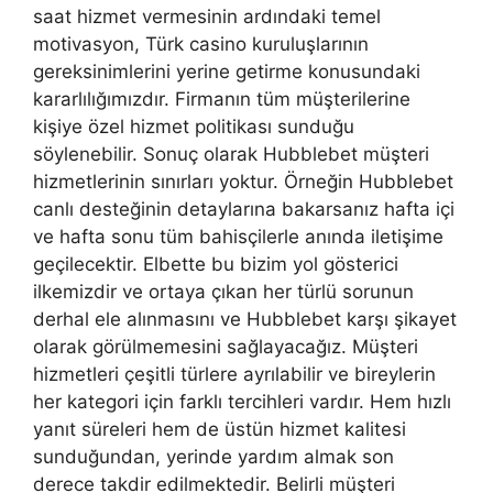
saat hizmet vermesinin ardındaki temel
motivasyon, Türk casino kuruluşlarının
gereksinimlerini yerine getirme konusundaki
kararlılığımızdır. Firmanın tüm müşterilerine
kişiye özel hizmet politikası sunduğu
söylenebilir. Sonuç olarak Hubblebet müşteri
hizmetlerinin sınırları yoktur. Örneğin Hubblebet
canlı desteğinin detaylarına bakarsanız hafta içi
ve hafta sonu tüm bahisçilerle anında iletişime
geçilecektir. Elbette bu bizim yol gösterici
ilkemizdir ve ortaya çıkan her türlü sorunun
derhal ele alınmasını ve Hubblebet karşı şikayet
olarak görülmemesini sağlayacağız. Müşteri
hizmetleri çeşitli türlere ayrılabilir ve bireylerin
her kategori için farklı tercihleri ​​​​vardır. Hem hızlı
yanıt süreleri hem de üstün hizmet kalitesi
sunduğundan, yerinde yardım almak son
derece takdir edilmektedir. Belirli müşteri