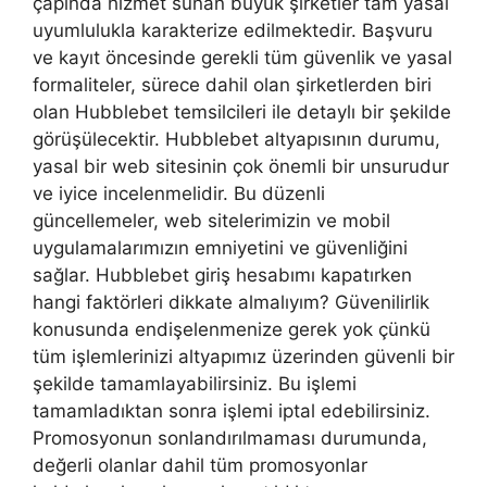
çapında hizmet sunan büyük şirketler tam yasal
uyumlulukla karakterize edilmektedir. Başvuru
ve kayıt öncesinde gerekli tüm güvenlik ve yasal
formaliteler, sürece dahil olan şirketlerden biri
olan Hubblebet temsilcileri ile detaylı bir şekilde
görüşülecektir. Hubblebet altyapısının durumu,
yasal bir web sitesinin çok önemli bir unsurudur
ve iyice incelenmelidir. Bu düzenli
güncellemeler, web sitelerimizin ve mobil
uygulamalarımızın emniyetini ve güvenliğini
sağlar. Hubblebet giriş hesabımı kapatırken
hangi faktörleri dikkate almalıyım? Güvenilirlik
konusunda endişelenmenize gerek yok çünkü
tüm işlemlerinizi altyapımız üzerinden güvenli bir
şekilde tamamlayabilirsiniz. Bu işlemi
tamamladıktan sonra işlemi iptal edebilirsiniz.
Promosyonun sonlandırılmaması durumunda,
değerli olanlar dahil tüm promosyonlar