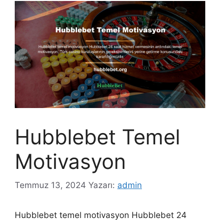
Hubblebet Temel
Motivasyon
Temmuz 13, 2024
Yazarı:
admin
Hubblebet temel motivasyon Hubblebet 24