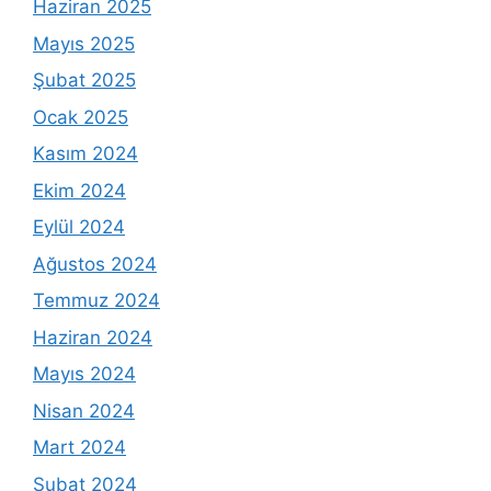
Haziran 2025
Mayıs 2025
Şubat 2025
Ocak 2025
Kasım 2024
Ekim 2024
Eylül 2024
Ağustos 2024
Temmuz 2024
Haziran 2024
Mayıs 2024
Nisan 2024
Mart 2024
Şubat 2024