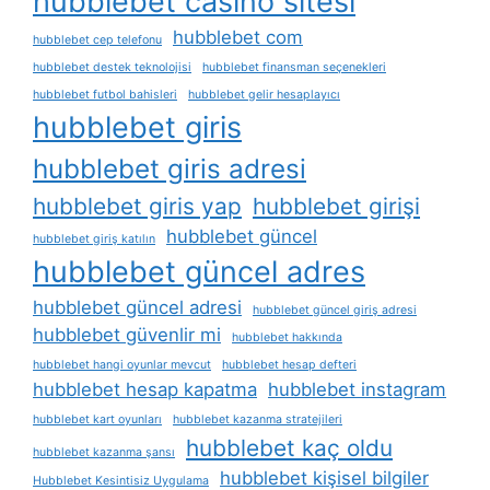
hubblebet casino sitesi
hubblebet com
hubblebet cep telefonu
hubblebet destek teknolojisi
hubblebet finansman seçenekleri
hubblebet futbol bahisleri
hubblebet gelir hesaplayıcı
hubblebet giris
hubblebet giris adresi
hubblebet giris yap
hubblebet girişi
hubblebet güncel
hubblebet giriş katılın
hubblebet güncel adres
hubblebet güncel adresi
hubblebet güncel giriş adresi
hubblebet güvenlir mi
hubblebet hakkında
hubblebet hangi oyunlar mevcut
hubblebet hesap defteri
hubblebet hesap kapatma
hubblebet instagram
hubblebet kart oyunları
hubblebet kazanma stratejileri
hubblebet kaç oldu
hubblebet kazanma şansı
hubblebet kişisel bilgiler
Hubblebet Kesintisiz Uygulama