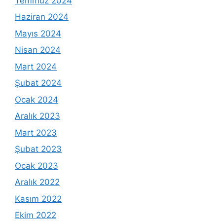
Temmuz 2024
Haziran 2024
Mayıs 2024
Nisan 2024
Mart 2024
Şubat 2024
Ocak 2024
Aralık 2023
Mart 2023
Şubat 2023
Ocak 2023
Aralık 2022
Kasım 2022
Ekim 2022