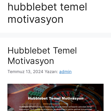
hubblebet temel
motivasyon
Hubblebet Temel
Motivasyon
Temmuz 13, 2024
Yazarı:
admin