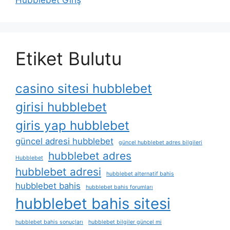
Etiket Bulutu
casino sitesi hubblebet
girisi hubblebet
giris yap hubblebet
güncel adresi hubblebet
güncel hubblebet adres bilgileri
hubblebet adres
Hubblebet
hubblebet adresi
hubblebet alternatif bahis
hubblebet bahis
hubblebet bahis forumları
hubblebet bahis sitesi
hubblebet bahis sonuçları
hubblebet bilgiler güncel mi