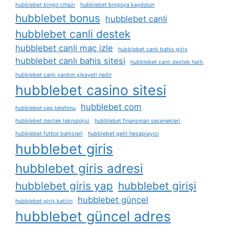
hubblebet bingo cihazı
hubblebet bingoya kaydolun
hubblebet bonus
hubblebet canli
hubblebet canli destek
hubblebet canli maç izle
hubblebet canlı bahis giriş
hubblebet canlı bahis sitesi
hubblebet canlı destek hattı
hubblebet canlı yardım şikayeti nedir
hubblebet casino sitesi
hubblebet com
hubblebet cep telefonu
hubblebet destek teknolojisi
hubblebet finansman seçenekleri
hubblebet futbol bahisleri
hubblebet gelir hesaplayıcı
hubblebet giris
hubblebet giris adresi
hubblebet giris yap
hubblebet girişi
hubblebet güncel
hubblebet giriş katılın
hubblebet güncel adres