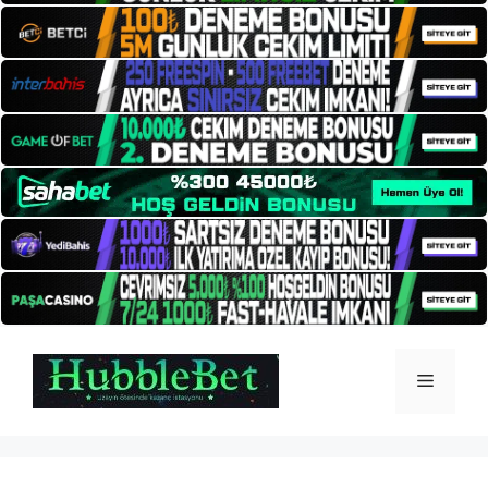
İçeriğe
atla
Menü