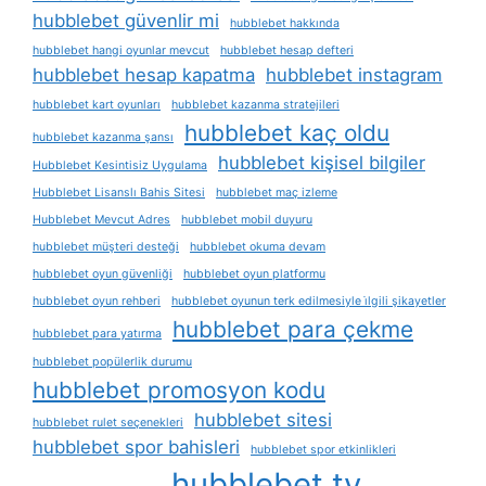
hubblebet güvenlir mi
hubblebet hakkında
hubblebet hangi oyunlar mevcut
hubblebet hesap defteri
hubblebet hesap kapatma
hubblebet instagram
hubblebet kart oyunları
hubblebet kazanma stratejileri
hubblebet kaç oldu
hubblebet kazanma şansı
hubblebet kişisel bilgiler
Hubblebet Kesintisiz Uygulama
Hubblebet Lisanslı Bahis Sitesi
hubblebet maç izleme
Hubblebet Mevcut Adres
hubblebet mobil duyuru
hubblebet müşteri desteği
hubblebet okuma devam
hubblebet oyun güvenliği
hubblebet oyun platformu
hubblebet oyun rehberi
hubblebet oyunun terk edilmesiyle i̇lgili şikayetler
hubblebet para çekme
hubblebet para yatırma
hubblebet popülerlik durumu
hubblebet promosyon kodu
hubblebet sitesi
hubblebet rulet seçenekleri
hubblebet spor bahisleri
hubblebet spor etkinlikleri
hubblebet tv