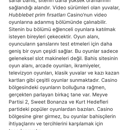
sanal bahis, sitenin daha yüksek oranlarının
sağlandığı alandır. Video sürümleri olan yuvalar,
Hubblebet prim fırsatları
Casino’nun video
oyunlarına adanmış bölümünde çalınabilir.
Sitenin bu bölümü eğlenceli oyunlara katılmak
isteyen bireyleri çekecektir. Oyun alanı,
oyuncuların şanslarını test etmeleri için daha
geniş bir oyun çeşidi sağlar. Bu oyunlar sadece
geleneksel slot makineleri değil. Bahis sitesinin
oyun alanı, arcade oyunları, ikramiyeler,
televizyon oyunları, klasik yuvalar ve kazı kazan
kartları gibi çeşitli oyunlar sunmaktadır. Casino
bölgesindeki oyunların bolluğuna rağmen,
gerçekten parlayan birkaç tane var. Meyve
Partisi 2, Sweet Bonanza ve Kurt Hedefleri
partideki popüler oyunlardan bazıları. Casino
bölgesine girer girmez, bu oyunlar bahisçilerin
ihtiyaçlarını ve tercihlerini karşılamak için