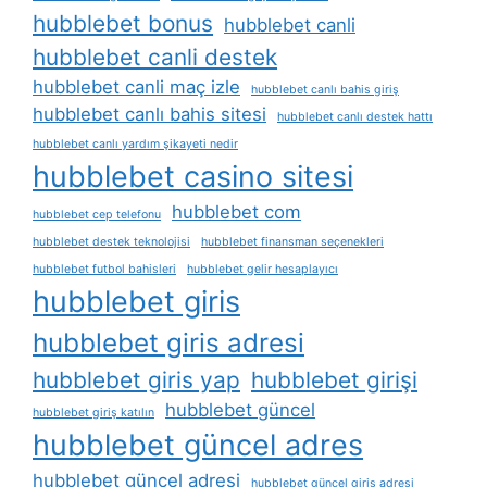
hubblebet bonus
hubblebet canli
hubblebet canli destek
hubblebet canli maç izle
hubblebet canlı bahis giriş
hubblebet canlı bahis sitesi
hubblebet canlı destek hattı
hubblebet canlı yardım şikayeti nedir
hubblebet casino sitesi
hubblebet com
hubblebet cep telefonu
hubblebet destek teknolojisi
hubblebet finansman seçenekleri
hubblebet futbol bahisleri
hubblebet gelir hesaplayıcı
hubblebet giris
hubblebet giris adresi
hubblebet giris yap
hubblebet girişi
hubblebet güncel
hubblebet giriş katılın
hubblebet güncel adres
hubblebet güncel adresi
hubblebet güncel giriş adresi