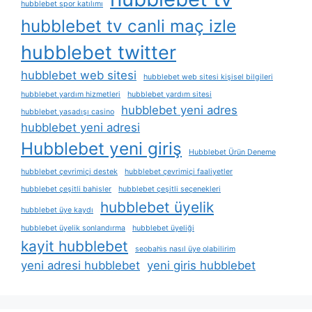
hubblebet spor katılımı
hubblebet tv canli maç izle
hubblebet twitter
hubblebet web sitesi
hubblebet web sitesi kişisel bilgileri
hubblebet yardım hizmetleri
hubblebet yardım sitesi
hubblebet yeni adres
hubblebet yasadışı casino
hubblebet yeni adresi
Hubblebet yeni giriş
Hubblebet Ürün Deneme
hubblebet çevrimiçi destek
hubblebet çevrimiçi faaliyetler
hubblebet çeşitli bahisler
hubblebet çeşitli seçenekleri
hubblebet üyelik
hubblebet üye kaydı
hubblebet üyelik sonlandırma
hubblebet üyeliği
kayit hubblebet
seobahi̇s nasıl üye olabilirim
yeni adresi hubblebet
yeni giris hubblebet