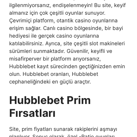
ilgilenmiyorsanız, endişelenmeyin! Bu site, keyif
almanız için çok çeşitli oyunlar sunuyor.
Çevrimiçi platform, otantik casino oyunlarına
erişim sağlar. Canlı casino bölgesinde, bir bayi
hediyesi ile gerçek casino oyunlarına
katılabilirsiniz. Ayrıca, site çeşitli slot makineleri
sürümleri sunmaktadır. Güvenilir, keyifli ve
misafirperver bir platform arıyorsanız,
Hubblebet kayıt sürecinden geçtiğinizden emin
olun. Hubblebet oranları, Hubblebet
cephaneliğindeki en güçlü araçtır.
Hubblebet Prim
Fırsatları
Site, prim fiyatları sunarak rakiplerini aşmayı
planlıyor. Sonuç olarak, özel -Ratio oyunları