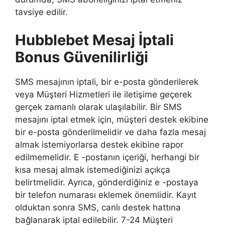
tavsiye edilir.
Hubblebet Mesaj İptali
Bonus Güvenilirliği
SMS mesajının iptali, bir e-posta gönderilerek
veya Müşteri Hizmetleri ile iletişime geçerek
gerçek zamanlı olarak ulaşılabilir. Bir SMS
mesajını iptal etmek için, müşteri destek ekibine
bir e-posta gönderilmelidir ve daha fazla mesaj
almak istemiyorlarsa destek ekibine rapor
edilmemelidir. E -postanın içeriği, herhangi bir
kısa mesaj almak istemediğinizi açıkça
belirtmelidir. Ayrıca, gönderdiğiniz e -postaya
bir telefon numarası eklemek önemlidir. Kayıt
olduktan sonra SMS, canlı destek hattına
bağlanarak iptal edilebilir. 7-24 Müşteri