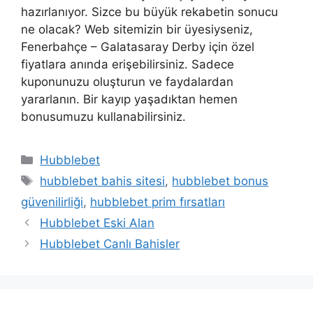
hazırlanıyor. Sizce bu büyük rekabetin sonucu
ne olacak? Web sitemizin bir üyesiyseniz,
Fenerbahçe – Galatasaray Derby için özel
fiyatlara anında erişebilirsiniz. Sadece
kuponunuzu oluşturun ve faydalardan
yararlanın. Bir kayıp yaşadıktan hemen
bonusumuzu kullanabilirsiniz.
Kategoriler
Hubblebet
Etiketler
hubblebet bahis sitesi
,
hubblebet bonus
güvenilirliği
,
hubblebet prim fırsatları
Yazı
Hubblebet Eski Alan
dolaşımı
Hubblebet Canlı Bahisler