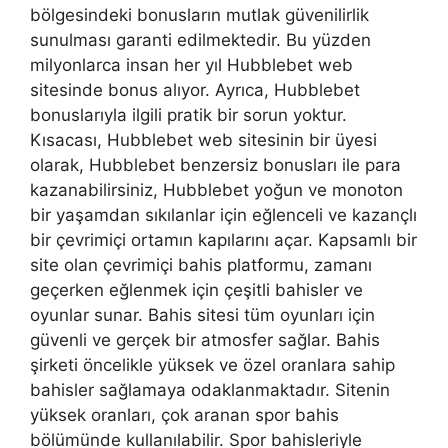
bölgesindeki bonusların mutlak güvenilirlik
sunulması garanti edilmektedir. Bu yüzden
milyonlarca insan her yıl Hubblebet web
sitesinde bonus alıyor. Ayrıca, Hubblebet
bonuslarıyla ilgili pratik bir sorun yoktur.
Kısacası, Hubblebet web sitesinin bir üyesi
olarak, Hubblebet benzersiz bonusları ile para
kazanabilirsiniz, Hubblebet yoğun ve monoton
bir yaşamdan sıkılanlar için eğlenceli ve kazançlı
bir çevrimiçi ortamın kapılarını açar. Kapsamlı bir
site olan çevrimiçi bahis platformu, zamanı
geçerken eğlenmek için çeşitli bahisler ve
oyunlar sunar. Bahis sitesi tüm oyunları için
güvenli ve gerçek bir atmosfer sağlar. Bahis
şirketi öncelikle yüksek ve özel oranlara sahip
bahisler sağlamaya odaklanmaktadır. Sitenin
yüksek oranları, çok aranan spor bahis
bölümünde kullanılabilir. Spor bahisleriyle