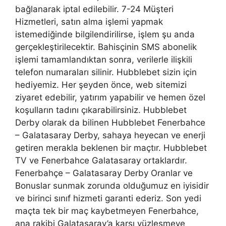
bağlanarak iptal edilebilir. 7-24 Müşteri
Hizmetleri, satın alma işlemi yapmak
istemediğinde bilgilendirilirse, işlem şu anda
gerçekleştirilecektir. Bahisçinin SMS abonelik
işlemi tamamlandıktan sonra, verilerle ilişkili
telefon numaraları silinir. Hubblebet sizin için
hediyemiz. Her şeyden önce, web sitemizi
ziyaret edebilir, yatırım yapabilir ve hemen özel
koşulların tadını çıkarabilirsiniz. Hubblebet
Derby olarak da bilinen Hubblebet Fenerbahce
– Galatasaray Derby, sahaya heyecan ve enerji
getiren merakla beklenen bir maçtır. Hubblebet
TV ve Fenerbahce Galatasaray ortaklardır.
Fenerbahçe – Galatasaray Derby Oranlar ve
Bonuslar sunmak zorunda olduğumuz en iyisidir
ve birinci sınıf hizmeti garanti ederiz. Son yedi
maçta tek bir maç kaybetmeyen Fenerbahce,
ana rakibi Galatasaray’a karşı yüzleşmeye