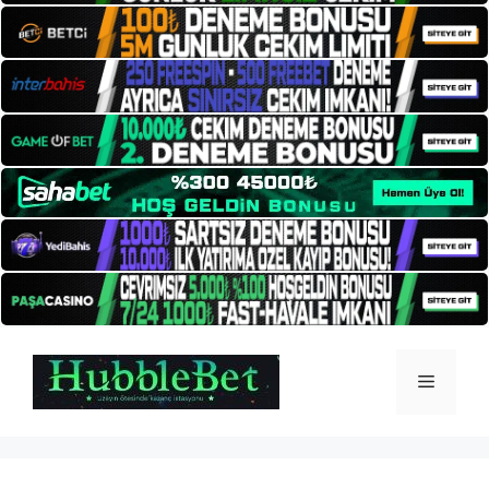
İçeriğe
atla
Menü