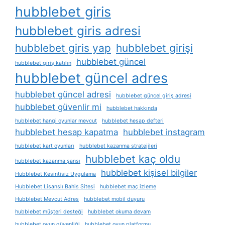
hubblebet giris
hubblebet giris adresi
hubblebet giris yap
hubblebet girişi
hubblebet güncel
hubblebet giriş katılın
hubblebet güncel adres
hubblebet güncel adresi
hubblebet güncel giriş adresi
hubblebet güvenlir mi
hubblebet hakkında
hubblebet hangi oyunlar mevcut
hubblebet hesap defteri
hubblebet hesap kapatma
hubblebet instagram
hubblebet kart oyunları
hubblebet kazanma stratejileri
hubblebet kaç oldu
hubblebet kazanma şansı
hubblebet kişisel bilgiler
Hubblebet Kesintisiz Uygulama
Hubblebet Lisanslı Bahis Sitesi
hubblebet maç izleme
Hubblebet Mevcut Adres
hubblebet mobil duyuru
hubblebet müşteri desteği
hubblebet okuma devam
hubblebet oyun güvenliği
hubblebet oyun platformu