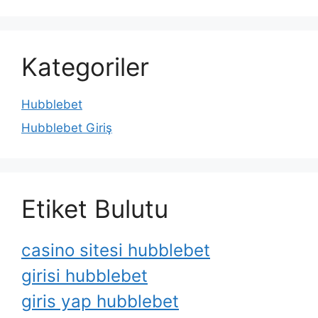
Kategoriler
Hubblebet
Hubblebet Giriş
Etiket Bulutu
casino sitesi hubblebet
girisi hubblebet
giris yap hubblebet