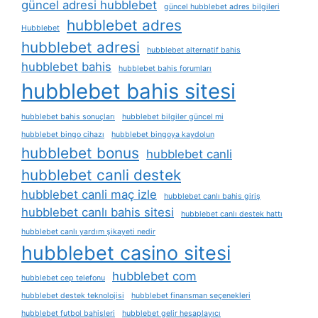
güncel adresi hubblebet
güncel hubblebet adres bilgileri
hubblebet adres
Hubblebet
hubblebet adresi
hubblebet alternatif bahis
hubblebet bahis
hubblebet bahis forumları
hubblebet bahis sitesi
hubblebet bahis sonuçları
hubblebet bilgiler güncel mi
hubblebet bingo cihazı
hubblebet bingoya kaydolun
hubblebet bonus
hubblebet canli
hubblebet canli destek
hubblebet canli maç izle
hubblebet canlı bahis giriş
hubblebet canlı bahis sitesi
hubblebet canlı destek hattı
hubblebet canlı yardım şikayeti nedir
hubblebet casino sitesi
hubblebet com
hubblebet cep telefonu
hubblebet destek teknolojisi
hubblebet finansman seçenekleri
hubblebet futbol bahisleri
hubblebet gelir hesaplayıcı