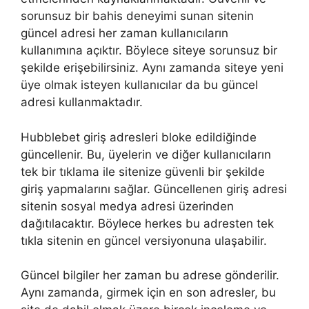
sorunsuz bir bahis deneyimi sunan sitenin
güncel adresi her zaman kullanıcıların
kullanımına açıktır. Böylece siteye sorunsuz bir
şekilde erişebilirsiniz. Aynı zamanda siteye yeni
üye olmak isteyen kullanıcılar da bu güncel
adresi kullanmaktadır.
Hubblebet giriş adresleri bloke edildiğinde
güncellenir. Bu, üyelerin ve diğer kullanıcıların
tek bir tıklama ile sitenize güvenli bir şekilde
giriş yapmalarını sağlar. Güncellenen giriş adresi
sitenin sosyal medya adresi üzerinden
dağıtılacaktır. Böylece herkes bu adresten tek
tıkla sitenin en güncel versiyonuna ulaşabilir.
Güncel bilgiler her zaman bu adrese gönderilir.
Aynı zamanda, girmek için en son adresler, bu