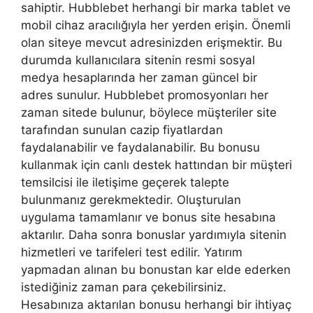
sahiptir. Hubblebet herhangi bir marka tablet ve
mobil cihaz aracılığıyla her yerden erişin. Önemli
olan siteye mevcut adresinizden erişmektir. Bu
durumda kullanıcılara sitenin resmi sosyal
medya hesaplarında her zaman güncel bir
adres sunulur. Hubblebet promosyonları her
zaman sitede bulunur, böylece müşteriler site
tarafından sunulan cazip fiyatlardan
faydalanabilir ve faydalanabilir. Bu bonusu
kullanmak için canlı destek hattından bir müşteri
temsilcisi ile iletişime geçerek talepte
bulunmanız gerekmektedir. Oluşturulan
uygulama tamamlanır ve bonus site hesabına
aktarılır. Daha sonra bonuslar yardımıyla sitenin
hizmetleri ve tarifeleri test edilir. Yatırım
yapmadan alınan bu bonustan kar elde ederken
istediğiniz zaman para çekebilirsiniz.
Hesabınıza aktarılan bonusu herhangi bir ihtiyaç