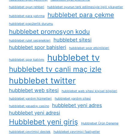
hubblebet oyun rehberi
hubblebet oyunun terk edilmesiyle i̇lgili şikayetler
hubblebet para çekme
hubblebet para yatırma
hubblebet popülerlik durumu
hubblebet promosyon kodu
hubblebet sitesi
hubblebet rulet seçenekleri
hubblebet spor bahisleri
hubblebet spor etkinlikleri
hubblebet tv
hubblebet spor katılımı
hubblebet tv canli maç izle
hubblebet twitter
hubblebet web sitesi
hubblebet web sitesi kişisel bilgileri
hubblebet yardım hizmetleri
hubblebet yardım sitesi
hubblebet yeni adres
hubblebet yasadışı casino
hubblebet yeni adresi
Hubblebet yeni giriş
Hubblebet Ürün Deneme
hubblebet çevrimiçi destek
hubblebet çevrimiçi faaliyetler