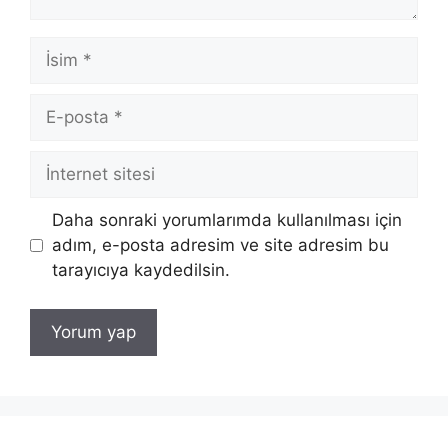
İsim
E-
posta
İnternet
sitesi
Daha sonraki yorumlarımda kullanılması için
adım, e-posta adresim ve site adresim bu
tarayıcıya kaydedilsin.