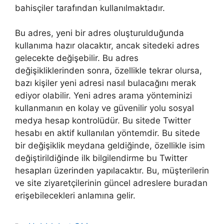
bahisçiler tarafından kullanılmaktadır.
Bu adres, yeni bir adres oluşturulduğunda
kullanıma hazır olacaktır, ancak sitedeki adres
gelecekte değişebilir. Bu adres
değişikliklerinden sonra, özellikle tekrar olursa,
bazı kişiler yeni adresi nasıl bulacağını merak
ediyor olabilir. Yeni adres arama yönteminizi
kullanmanın en kolay ve güvenilir yolu sosyal
medya hesap kontrolüdür. Bu sitede Twitter
hesabı en aktif kullanılan yöntemdir. Bu sitede
bir değişiklik meydana geldiğinde, özellikle isim
değiştirildiğinde ilk bilgilendirme bu Twitter
hesapları üzerinden yapılacaktır. Bu, müşterilerin
ve site ziyaretçilerinin güncel adreslere buradan
erişebilecekleri anlamına gelir.