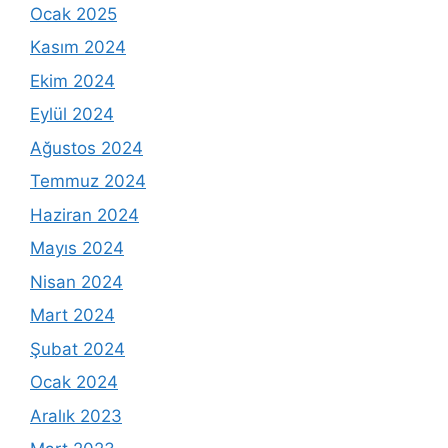
Ocak 2025
Kasım 2024
Ekim 2024
Eylül 2024
Ağustos 2024
Temmuz 2024
Haziran 2024
Mayıs 2024
Nisan 2024
Mart 2024
Şubat 2024
Ocak 2024
Aralık 2023