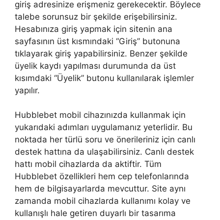
giriş adresinize erişmeniz gerekecektir. Böylece
talebe sorunsuz bir şekilde erişebilirsiniz.
Hesabınıza giriş yapmak için sitenin ana
sayfasının üst kısmındaki “Giriş” butonuna
tıklayarak giriş yapabilirsiniz. Benzer şekilde
üyelik kaydı yapılması durumunda da üst
kısımdaki “Üyelik” butonu kullanılarak işlemler
yapılır.
Hubblebet mobil cihazınızda kullanmak için
yukarıdaki adımları uygulamanız yeterlidir. Bu
noktada her türlü soru ve önerileriniz için canlı
destek hattına da ulaşabilirsiniz. Canlı destek
hattı mobil cihazlarda da aktiftir. Tüm
Hubblebet özellikleri hem cep telefonlarında
hem de bilgisayarlarda mevcuttur. Site aynı
zamanda mobil cihazlarda kullanımı kolay ve
kullanışlı hale getiren duyarlı bir tasarıma