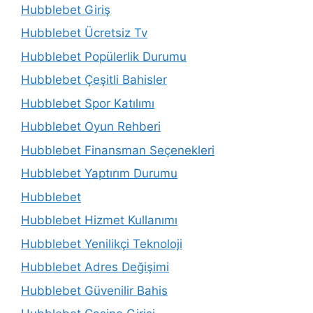
Hubblebet Giriş
Hubblebet Ücretsiz Tv
Hubblebet Popülerlik Durumu
Hubblebet Çeşitli Bahisler
Hubblebet Spor Katılımı
Hubblebet Oyun Rehberi
Hubblebet Finansman Seçenekleri
Hubblebet Yaptırım Durumu
Hubblebet
Hubblebet Hizmet Kullanımı
Hubblebet Yenilikçi Teknoloji
Hubblebet Adres Değişimi
Hubblebet Güvenilir Bahis