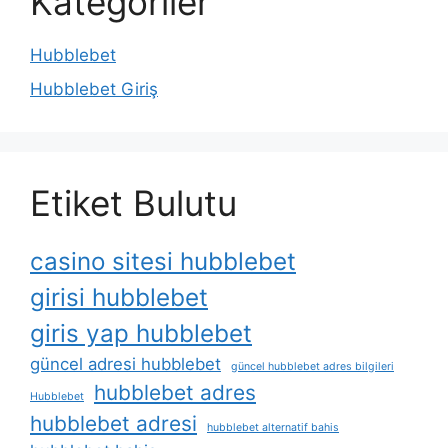
Kategoriler
Hubblebet
Hubblebet Giriş
Etiket Bulutu
casino sitesi hubblebet
girisi hubblebet
giris yap hubblebet
güncel adresi hubblebet
güncel hubblebet adres bilgileri
hubblebet adres
Hubblebet
hubblebet adresi
hubblebet alternatif bahis