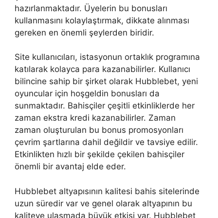
hazırlanmaktadır. Üyelerin bu bonusları
kullanmasını kolaylaştırmak, dikkate alınması
gereken en önemli şeylerden biridir.
Site kullanıcıları, istasyonun ortaklık programına
katılarak kolayca para kazanabilirler. Kullanıcı
bilincine sahip bir şirket olarak Hubblebet, yeni
oyuncular için hoşgeldin bonusları da
sunmaktadır. Bahisçiler çeşitli etkinliklerde her
zaman ekstra kredi kazanabilirler. Zaman
zaman oluşturulan bu bonus promosyonları
çevrim şartlarına dahil değildir ve tavsiye edilir.
Etkinlikten hızlı bir şekilde çekilen bahisçiler
önemli bir avantaj elde eder.
Hubblebet altyapısının kalitesi bahis sitelerinde
uzun süredir var ve genel olarak altyapının bu
kaliteye ulaşmada büyük etkisi var. Hubblebet