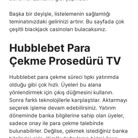
Başka bir deyişle, listelemenin sağlamlığı
teminatınızdaki gelirinizi artırır. Bu sayfada çok
çeşitli blackjack casinoları bulacaksınız.
Hubblebet Para
Çekme Prosedürü TV
Hubblebet para çekme süreci tıpkı yatırımda
olduğu gibi çok hızlı. Üyeleri bu alana
yönlendirmek için çıkış düğmesini kullanın.
Sonra farklı teknolojilerle karşılaştılar. Aktarmayı
seçerek işleme devam edebilirsiniz. Yatırım
döneminde banka bilgilerine sahip olan üyeler,
sadece onay ile para çekme talebinde
bulunabilirler. Değilse, çekmek istediğiniz banka