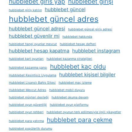
hubblebet giris yap
hubblebet girişi
hubblebet güncel
hubblebet giriş katılın
hubblebet güncel adres
hubblebet güncel adresi
hubblebet güncel giriş adresi
hubblebet güvenlir mi
hubblebet hakkında
hubblebet hangi oyunlar mevcut
hubblebet hesap defteri
hubblebet hesap kapatma
hubblebet instagram
hubblebet kart oyunları
hubblebet kazanma stratejileri
hubblebet kaç oldu
hubblebet kazanma şansı
hubblebet kişisel bilgiler
Hubblebet Kesintisiz Uygulama
Hubblebet Lisanslı Bahis Sitesi
hubblebet maç izleme
Hubblebet Mevcut Adres
hubblebet mobil duyuru
hubblebet müşteri desteği
hubblebet okuma devam
hubblebet oyun güvenliği
hubblebet oyun platformu
hubblebet oyun rehberi
hubblebet oyunun terk edilmesiyle i̇lgili şikayetler
hubblebet para çekme
hubblebet para yatırma
hubblebet popülerlik durumu