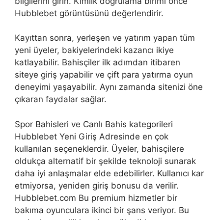
bilgilerini girin. Kimlik doğrulama birimi önce
Hubblebet görüntüsünü değerlendirir.
Kayıttan sonra, yerleşen ve yatırım yapan tüm
yeni üyeler, bakiyelerindeki kazancı ikiye
katlayabilir. Bahisçiler ilk adımdan itibaren
siteye giriş yapabilir ve çift para yatırma oyun
deneyimi yaşayabilir. Aynı zamanda sitenizi öne
çıkaran faydalar sağlar.
Spor Bahisleri ve Canlı Bahis kategorileri
Hubblebet Yeni Giriş Adresinde en çok
kullanılan seçeneklerdir. Üyeler, bahisçilere
oldukça alternatif bir şekilde teknoloji sunarak
daha iyi anlaşmalar elde edebilirler. Kullanıcı kar
etmiyorsa, yeniden giriş bonusu da verilir.
Hubblebet.com Bu premium hizmetler bir
bakıma oyunculara ikinci bir şans veriyor. Bu