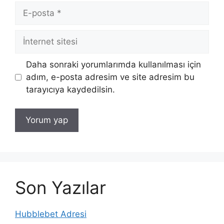
E-
posta
İnternet
sitesi
Daha sonraki yorumlarımda kullanılması için
adım, e-posta adresim ve site adresim bu
tarayıcıya kaydedilsin.
Son Yazılar
Hubblebet Adresi