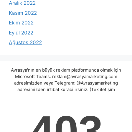
Aralık 2022
Kasım 2022
Ekim 2022
Eylül 2022
Ağustos 2022
Avrasya'nın en büyük reklam platformunda olmak için
Microsoft Teams:
reklam@avrasyamarketing.com
adresimizden veya Telegram: @Avrasyamarketing
adresimizden irtibat kurabilirsiniz. (Tek iletişim
adreslerimiz teams / telegram ve mail adresimizdir.
Harici hiçbir iletişim adresimiz bulunmamaktadır.
Lütfen itibar etmeyiniz.) Türkiye yasalarına göre 7258
sayılı kanun uyarınca yasa dışı bahis oynamanın
cezaları mevcuttur. Şu an bulunduğunuz site hiç bir
şekilde illegal bahis oyunları oynatmıyor ve oynamaya