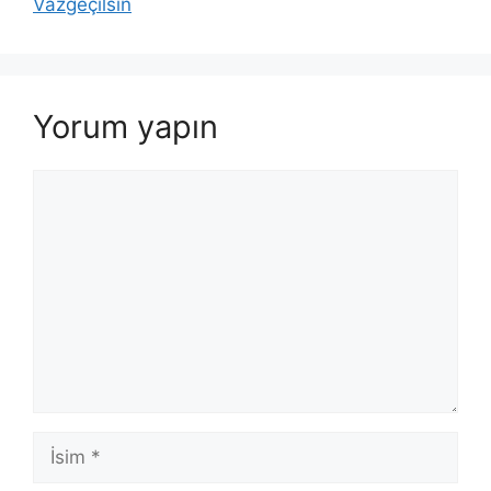
Vazgeçilsin
Yorum yapın
Yorum
İsim