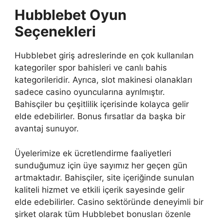
Hubblebet Oyun
Seçenekleri
Hubblebet giriş adreslerinde en çok kullanılan
kategoriler spor bahisleri ve canlı bahis
kategorileridir. Ayrıca, slot makinesi olanakları
sadece casino oyuncularına ayrılmıştır.
Bahisçiler bu çeşitlilik içerisinde kolayca gelir
elde edebilirler. Bonus fırsatlar da başka bir
avantaj sunuyor.
Üyelerimize ek ücretlendirme faaliyetleri
sunduğumuz için üye sayımız her geçen gün
artmaktadır. Bahisçiler, site içeriğinde sunulan
kaliteli hizmet ve etkili içerik sayesinde gelir
elde edebilirler. Casino sektöründe deneyimli bir
şirket olarak tüm Hubblebet bonusları özenle