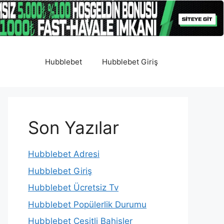
Hubblebet
Hubblebet Giriş
Son Yazılar
Hubblebet Adresi
Hubblebet Giriş
Hubblebet Ücretsiz Tv
Hubblebet Popülerlik Durumu
Hubblebet Çeşitli Bahisler