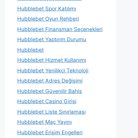
Hubblebet Spor Katılımı
Hubblebet Oyun Rehberi
Hubblebet Finansman Seçenekleri
Hubblebet Yaptırım Durumu
Hubblebet
Hubblebet Hizmet Kullanımı
Hubblebet Yenilikçi Teknoloji
Hubblebet Adres Değişimi
Hubblebet Güvenilir Bahis
Hubblebet Casino Girişi
Hubblebet Liste Sınırlaması
Hubblebet Maç Yayını
Hubblebet Erişim Engelleri