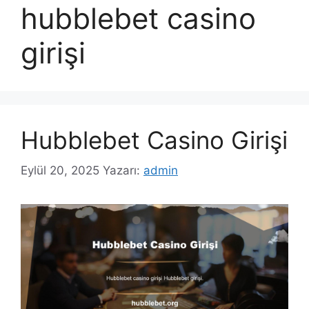
hubblebet casino
girişi
Hubblebet Casino Girişi
Eylül 20, 2025
Yazarı:
admin