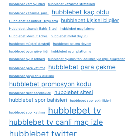
hubblebet kart oyunları
hubblebet kazanma stratejileri
hubblebet kaç oldu
hubblebet kazanma şansı
hubblebet kişisel bilgiler
Hubblebet Kesintisiz Uygulama
Hubblebet Lisanslı Bahis Sitesi
hubblebet maç izleme
Hubblebet Mevcut Adres
hubblebet mobil duyuru
hubblebet müşteri desteği
hubblebet okuma devam
hubblebet oyun güvenliği
hubblebet oyun platformu
hubblebet oyun rehberi
hubblebet oyunun terk edilmesiyle i̇lgili şikayetler
hubblebet para çekme
hubblebet para yatırma
hubblebet popülerlik durumu
hubblebet promosyon kodu
hubblebet sitesi
hubblebet rulet seçenekleri
hubblebet spor bahisleri
hubblebet spor etkinlikleri
hubblebet tv
hubblebet spor katılımı
hubblebet tv canli maç izle
hubblebet twitter