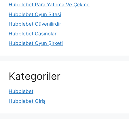
Hubblebet Para Yatırma Ve Çekme
Hubblebet Oyun Sitesi
Hubblebet Güvenilirdir
Hubblebet Casinolar
Hubblebet Oyun Şirketi
Kategoriler
Hubblebet
Hubblebet Giriş