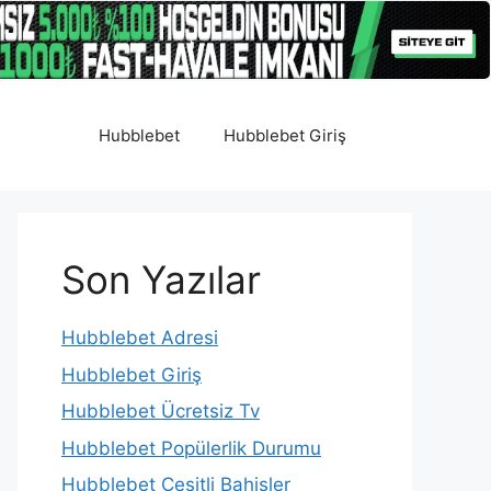
Hubblebet
Hubblebet Giriş
Son Yazılar
Hubblebet Adresi
Hubblebet Giriş
Hubblebet Ücretsiz Tv
Hubblebet Popülerlik Durumu
Hubblebet Çeşitli Bahisler