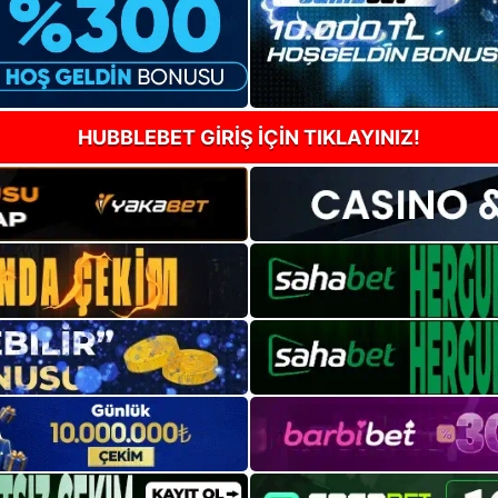
HUBBLEBET GİRİŞ İÇİN TIKLAYINIZ!