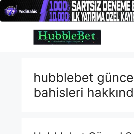
İçeriğe
atla
hubblebet güncel
bahisleri hakkın