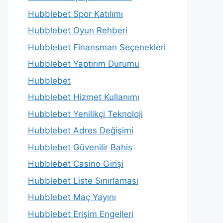
Hubblebet Spor Katılımı
Hubblebet Oyun Rehberi
Hubblebet Finansman Seçenekleri
Hubblebet Yaptırım Durumu
Hubblebet
Hubblebet Hizmet Kullanımı
Hubblebet Yenilikçi Teknoloji
Hubblebet Adres Değişimi
Hubblebet Güvenilir Bahis
Hubblebet Casino Girişi
Hubblebet Liste Sınırlaması
Hubblebet Maç Yayını
Hubblebet Erişim Engelleri