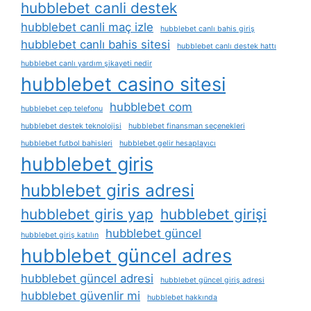
hubblebet canli destek
hubblebet canli maç izle
hubblebet canlı bahis giriş
hubblebet canlı bahis sitesi
hubblebet canlı destek hattı
hubblebet canlı yardım şikayeti nedir
hubblebet casino sitesi
hubblebet com
hubblebet cep telefonu
hubblebet destek teknolojisi
hubblebet finansman seçenekleri
hubblebet futbol bahisleri
hubblebet gelir hesaplayıcı
hubblebet giris
hubblebet giris adresi
hubblebet giris yap
hubblebet girişi
hubblebet güncel
hubblebet giriş katılın
hubblebet güncel adres
hubblebet güncel adresi
hubblebet güncel giriş adresi
hubblebet güvenlir mi
hubblebet hakkında