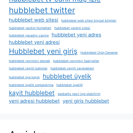
hubblebet twitter
hubblebet web sitesi
hubblebet web sitesi kişisel bilgileri
hubblebet yardım hizmetleri
hubblebet yardım sitesi
hubblebet yeni adres
hubblebet yasadışı casino
hubblebet yeni adresi
Hubblebet yeni giriş
Hubblebet Ürün Deneme
hubblebet çevrimiçi destek
hubblebet çevrimiçi faaliyetler
hubblebet çeşitli bahisler
hubblebet çeşitli seçenekleri
hubblebet üyelik
hubblebet üye kaydı
hubblebet üyelik sonlandırma
hubblebet üyeliği
kayit hubblebet
seobahi̇s nasıl üye olabilirim
yeni adresi hubblebet
yeni giris hubblebet