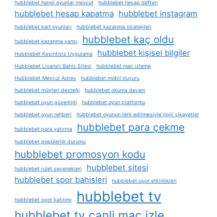
hubblebet hangi oyunlar mevcut
hubblebet hesap defteri
hubblebet hesap kapatma
hubblebet instagram
hubblebet kart oyunları
hubblebet kazanma stratejileri
hubblebet kaç oldu
hubblebet kazanma şansı
hubblebet kişisel bilgiler
Hubblebet Kesintisiz Uygulama
Hubblebet Lisanslı Bahis Sitesi
hubblebet maç izleme
Hubblebet Mevcut Adres
hubblebet mobil duyuru
hubblebet müşteri desteği
hubblebet okuma devam
hubblebet oyun güvenliği
hubblebet oyun platformu
hubblebet oyun rehberi
hubblebet oyunun terk edilmesiyle i̇lgili şikayetler
hubblebet para çekme
hubblebet para yatırma
hubblebet popülerlik durumu
hubblebet promosyon kodu
hubblebet sitesi
hubblebet rulet seçenekleri
hubblebet spor bahisleri
hubblebet spor etkinlikleri
hubblebet tv
hubblebet spor katılımı
hubblebet tv canli maç izle