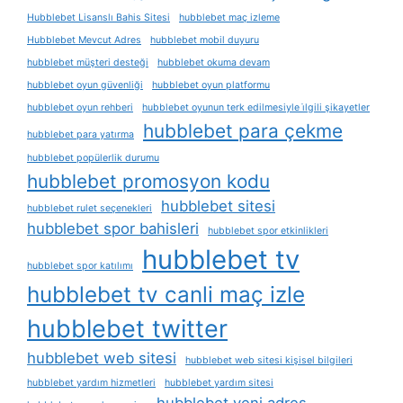
Hubblebet Lisanslı Bahis Sitesi
hubblebet maç izleme
Hubblebet Mevcut Adres
hubblebet mobil duyuru
hubblebet müşteri desteği
hubblebet okuma devam
hubblebet oyun güvenliği
hubblebet oyun platformu
hubblebet oyun rehberi
hubblebet oyunun terk edilmesiyle i̇lgili şikayetler
hubblebet para çekme
hubblebet para yatırma
hubblebet popülerlik durumu
hubblebet promosyon kodu
hubblebet sitesi
hubblebet rulet seçenekleri
hubblebet spor bahisleri
hubblebet spor etkinlikleri
hubblebet tv
hubblebet spor katılımı
hubblebet tv canli maç izle
hubblebet twitter
hubblebet web sitesi
hubblebet web sitesi kişisel bilgileri
hubblebet yardım hizmetleri
hubblebet yardım sitesi
hubblebet yeni adres