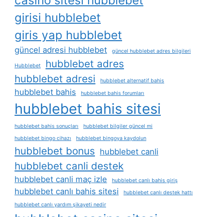
casino sitesi hubblebet
girisi hubblebet
giris yap hubblebet
güncel adresi hubblebet
güncel hubblebet adres bilgileri
hubblebet adres
Hubblebet
hubblebet adresi
hubblebet alternatif bahis
hubblebet bahis
hubblebet bahis forumları
hubblebet bahis sitesi
hubblebet bahis sonuçları
hubblebet bilgiler güncel mi
hubblebet bingo cihazı
hubblebet bingoya kaydolun
hubblebet bonus
hubblebet canli
hubblebet canli destek
hubblebet canli maç izle
hubblebet canlı bahis giriş
hubblebet canlı bahis sitesi
hubblebet canlı destek hattı
hubblebet canlı yardım şikayeti nedir