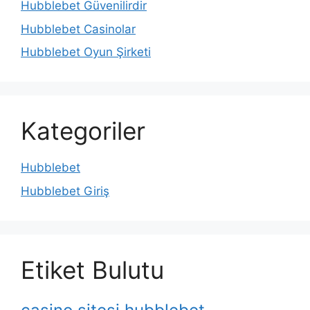
Hubblebet Güvenilirdir
Hubblebet Casinolar
Hubblebet Oyun Şirketi
Kategoriler
Hubblebet
Hubblebet Giriş
Etiket Bulutu