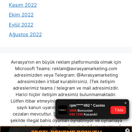
Kasım 2022
Ekim 2022
Eylül 2022
Ağustos 2022
Avrasya'nın en büyük reklam platformunda olmak için
Microsoft Teams:
reklam@avrasyamarketing.com
adresimizden veya Telegram: @Avrasyamarketing
adresimizden irtibat kurabilirsiniz. (Tek iletişim
adreslerimiz teams / telegram ve mail adresimizdir.
Harici hiçbir iletişim adresimiz bulunmamaktadır.
Lütfen itibar etmeyiniz.) Türkiye yasalarına göre 7258
sayılı kanun uyarınca yasa dışı bahis oynamanın
cezaları mevcuttur. Şu an bulunduğunuz site hiç bir
şekilde illegal bahis oyunları oynatmıyor ve oynamaya
aracı olmuyordur.
betofwar
|
portobet
|
vitonbetting
|
×