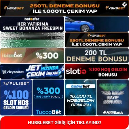
×
HUBBLEBET GİRİŞ İÇİN TIKLAYINIZ!