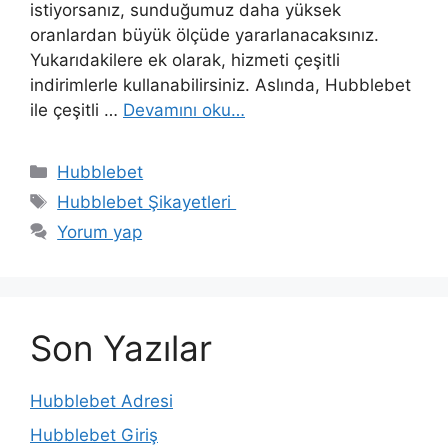
istiyorsanız, sunduğumuz daha yüksek
oranlardan büyük ölçüde yararlanacaksınız.
Yukarıdakilere ek olarak, hizmeti çeşitli
indirimlerle kullanabilirsiniz. Aslında, Hubblebet
ile çeşitli …
Devamını oku…
Kategoriler
Hubblebet
Etiketler
Hubblebet Şikayetleri ​
Yorum yap
Son Yazılar
Hubblebet Adresi
Hubblebet Giriş