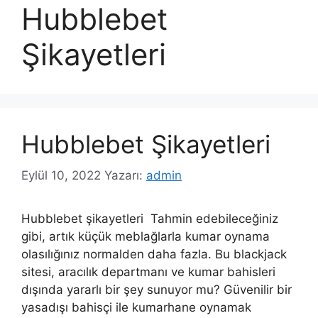
Hubblebet
Şikayetleri ​
Hubblebet Şikayetleri ​
Eylül 10, 2022
Yazarı:
admin
Hubblebet şikayetleri ​ Tahmin edebileceğiniz
gibi, artık küçük meblağlarla kumar oynama
olasılığınız normalden daha fazla. Bu blackjack
sitesi, aracılık departmanı ve kumar bahisleri
dışında yararlı bir şey sunuyor mu? Güvenilir bir
yasadışı bahisçi ile kumarhane oynamak