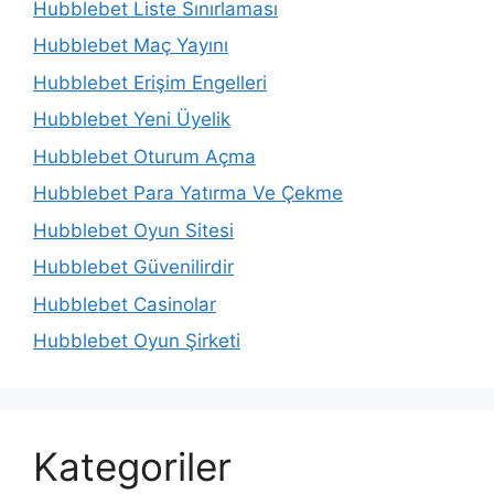
Hubblebet Liste Sınırlaması
Hubblebet Maç Yayını
Hubblebet Erişim Engelleri
Hubblebet Yeni Üyelik
Hubblebet Oturum Açma
Hubblebet Para Yatırma Ve Çekme
Hubblebet Oyun Sitesi
Hubblebet Güvenilirdir
Hubblebet Casinolar
Hubblebet Oyun Şirketi
Kategoriler