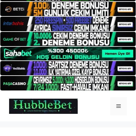
İçeriğe
atla
Menü