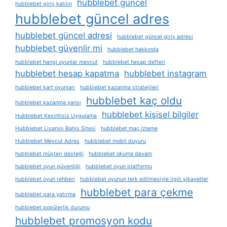
hubblebet güncel
hubblebet giriş katılın
hubblebet güncel adres
hubblebet güncel adresi
hubblebet güncel giriş adresi
hubblebet güvenlir mi
hubblebet hakkında
hubblebet hangi oyunlar mevcut
hubblebet hesap defteri
hubblebet hesap kapatma
hubblebet instagram
hubblebet kart oyunları
hubblebet kazanma stratejileri
hubblebet kaç oldu
hubblebet kazanma şansı
hubblebet kişisel bilgiler
Hubblebet Kesintisiz Uygulama
Hubblebet Lisanslı Bahis Sitesi
hubblebet maç izleme
Hubblebet Mevcut Adres
hubblebet mobil duyuru
hubblebet müşteri desteği
hubblebet okuma devam
hubblebet oyun güvenliği
hubblebet oyun platformu
hubblebet oyun rehberi
hubblebet oyunun terk edilmesiyle i̇lgili şikayetler
hubblebet para çekme
hubblebet para yatırma
hubblebet popülerlik durumu
hubblebet promosyon kodu