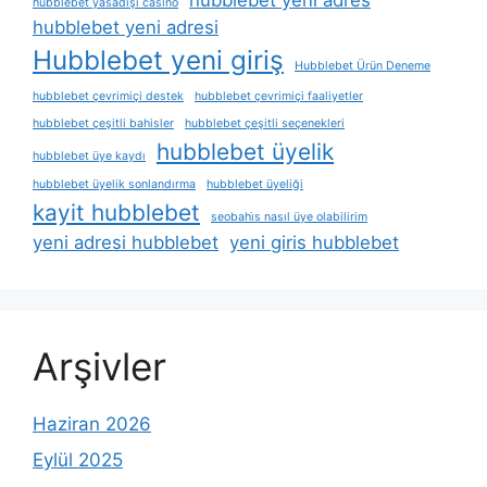
hubblebet yasadışı casino
hubblebet yeni adresi
Hubblebet yeni giriş
Hubblebet Ürün Deneme
hubblebet çevrimiçi destek
hubblebet çevrimiçi faaliyetler
hubblebet çeşitli bahisler
hubblebet çeşitli seçenekleri
hubblebet üyelik
hubblebet üye kaydı
hubblebet üyelik sonlandırma
hubblebet üyeliği
kayit hubblebet
seobahi̇s nasıl üye olabilirim
yeni adresi hubblebet
yeni giris hubblebet
Arşivler
Haziran 2026
Eylül 2025