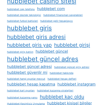
hubblebet casino sitesi
hubblebet com
hubblebet cep telefonu
hubblebet destek teknolojisi
hubblebet finansman seçenekleri
hubblebet futbol bahisleri
hubblebet gelir hesaplayıcı
hubblebet giris
hubblebet giris adresi
hubblebet giris yap
hubblebet girişi
hubblebet güncel
hubblebet giriş katılın
hubblebet güncel adres
hubblebet güncel adresi
hubblebet güncel giriş adresi
hubblebet güvenlir mi
hubblebet hakkında
hubblebet hangi oyunlar mevcut
hubblebet hesap defteri
hubblebet hesap kapatma
hubblebet instagram
hubblebet kart oyunları
hubblebet kazanma stratejileri
hubblebet kaç oldu
hubblebet kazanma şansı
hubblebet kişisel bilgiler
Hubblebet Kesintisiz Uygulama