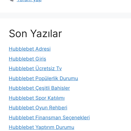
Son Yazılar
Hubblebet Adresi
Hubblebet Giriş
Hubblebet Ücretsiz Tv
Hubblebet Popülerlik Durumu
Hubblebet Çeşitli Bahisler
Hubblebet Spor Katılımı
Hubblebet Oyun Rehberi
Hubblebet Finansman Seçenekleri
Hubblebet Yaptırım Durumu