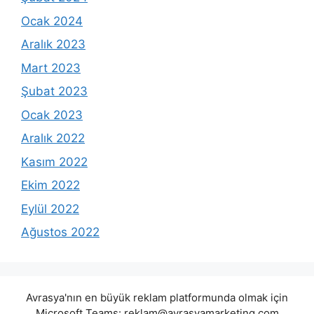
Ocak 2024
Aralık 2023
Mart 2023
Şubat 2023
Ocak 2023
Aralık 2022
Kasım 2022
Ekim 2022
Eylül 2022
Ağustos 2022
Avrasya'nın en büyük reklam platformunda olmak için
Microsoft Teams:
reklam@avrasyamarketing.com