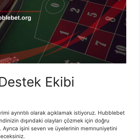
Destek Ekibi
rimi ayrıntılı olarak açıklamak istiyoruz. Hubblebet
ndinizin dışındaki olayları çözmek için doğru
ız. Ayrıca işini seven ve üyelerinin memnuniyetini
eceksiniz.