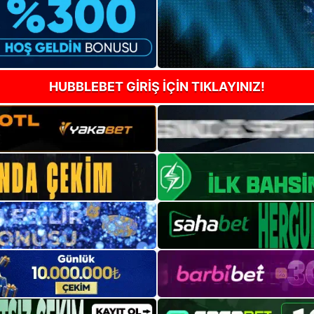
HUBBLEBET GİRİŞ İÇİN TIKLAYINIZ!