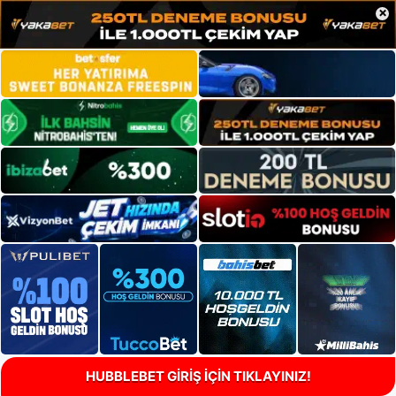
×
HUBBLEBET GİRİŞ İÇİN TIKLAYINIZ!