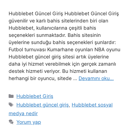
Hubblebet Güncel Giriş Hubblebet Güncel Giriş
güvenilir ve karlı bahis sitelerinden biri olan
Hubblebet, kullanıcılarına çeşitli bahis
seçenekleri sunmaktadır. Bahis sitesinin
üyelerine sunduğu bahis seçenekleri şunlardır:
Futbol turnuvası Kumarhane oyunları NBA oyunu
Hubblebet güncel giriş sitesi artık üyelerine
daha iyi hizmet verebilmek için gerçek zamanlı
destek hizmeti veriyor. Bu hizmeti kullanan
herhangi bir oyuncu, sitede …
Devamını oku…
Kategoriler
Hubblebet Giriş
Etiketler
Hubblebet güncel giriş
,
Hubblebet sosyal
medya nedir
Yorum yap