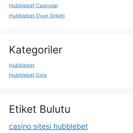
Hubblebet Casinolar
Hubblebet Oyun Şirketi
Kategoriler
Hubblebet
Hubblebet Giriş
Etiket Bulutu
casino sitesi hubblebet