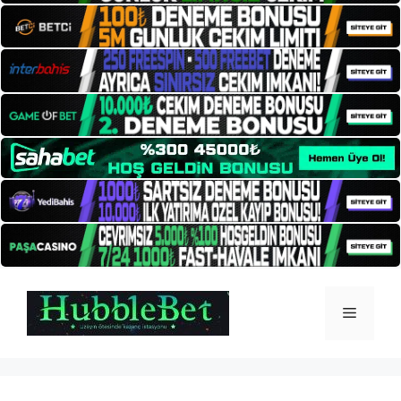
İçeriğe
atla
Menü