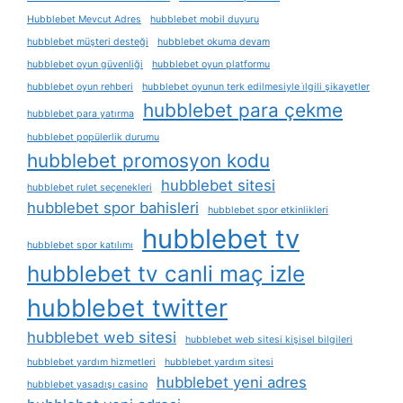
Hubblebet Mevcut Adres
hubblebet mobil duyuru
hubblebet müşteri desteği
hubblebet okuma devam
hubblebet oyun güvenliği
hubblebet oyun platformu
hubblebet oyun rehberi
hubblebet oyunun terk edilmesiyle i̇lgili şikayetler
hubblebet para çekme
hubblebet para yatırma
hubblebet popülerlik durumu
hubblebet promosyon kodu
hubblebet sitesi
hubblebet rulet seçenekleri
hubblebet spor bahisleri
hubblebet spor etkinlikleri
hubblebet tv
hubblebet spor katılımı
hubblebet tv canli maç izle
hubblebet twitter
hubblebet web sitesi
hubblebet web sitesi kişisel bilgileri
hubblebet yardım hizmetleri
hubblebet yardım sitesi
hubblebet yeni adres
hubblebet yasadışı casino