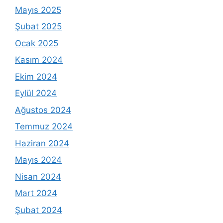
Mayıs 2025
Şubat 2025
Ocak 2025
Kasım 2024
Ekim 2024
Eylül 2024
Ağustos 2024
Temmuz 2024
Haziran 2024
Mayıs 2024
Nisan 2024
Mart 2024
Şubat 2024