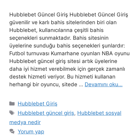
Hubblebet Güncel Giriş Hubblebet Güncel Giriş
güvenilir ve karlı bahis sitelerinden biri olan
Hubblebet, kullanıcılarına çeşitli bahis
seçenekleri sunmaktadır. Bahis sitesinin
üyelerine sunduğu bahis seçenekleri şunlardır:
Futbol turnuvası Kumarhane oyunları NBA oyunu
Hubblebet güncel giriş sitesi artık üyelerine
daha iyi hizmet verebilmek için gerçek zamanlı
destek hizmeti veriyor. Bu hizmeti kullanan
herhangi bir oyuncu, sitede …
Devamını oku…
Kategoriler
Hubblebet Giriş
Etiketler
Hubblebet güncel giriş
,
Hubblebet sosyal
medya nedir
Yorum yap