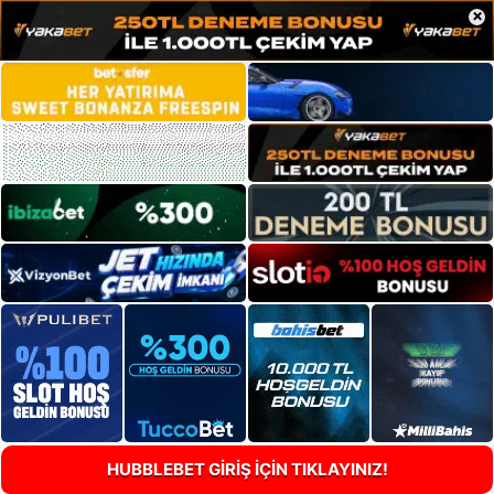
×
HUBBLEBET GİRİŞ İÇİN TIKLAYINIZ!