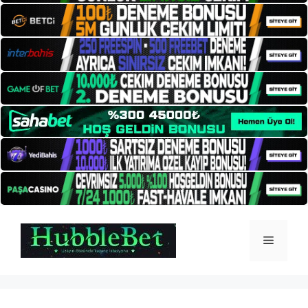
İçeriğe
atla
Menü